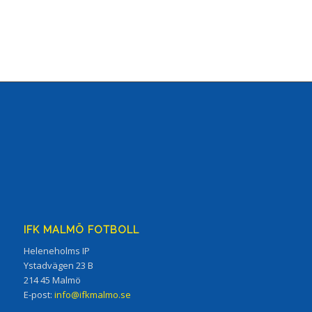
IFK MALMÖ FOTBOLL
Heleneholms IP
Ystadvägen 23 B
214 45 Malmö
E-post:
info@ifkmalmo.se