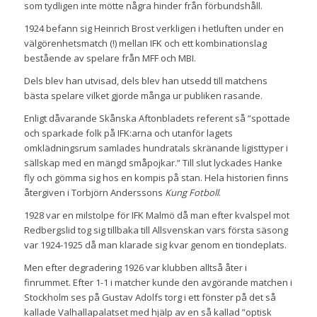
som tydligen inte mötte några hinder från förbundshåll.
1924 befann sig Heinrich Brost verkligen i hetluften under en
välgörenhetsmatch (!) mellan IFK och ett kombinationslag
bestående av spelare från MFF och MBI.
Dels blev han utvisad, dels blev han utsedd till matchens
bästa spelare vilket gjorde många ur publiken rasande.
Enligt dåvarande Skånska Aftonbladets referent så ”spottade
och sparkade folk på IFK:arna och utanför lagets
omklädningsrum samlades hundratals skränande ligisttyper i
sällskap med en mängd småpojkar.” Till slut lyckades Hanke
fly och gömma sig hos en kompis på stan. Hela historien finns
återgiven i Torbjörn Anderssons
Kung Fotboll
.
1928 var en milstolpe för IFK Malmö då man efter kvalspel mot
Redbergslid tog sig tillbaka till Allsvenskan vars första säsong
var 1924-1925 då man klarade sig kvar genom en tiondeplats.
Men efter degradering 1926 var klubben alltså åter i
finrummet. Efter 1-1 i matcher kunde den avgörande matchen i
Stockholm ses på Gustav Adolfs torg i ett fönster på det så
kallade Valhallapalatset med hjälp av en så kallad ”optisk