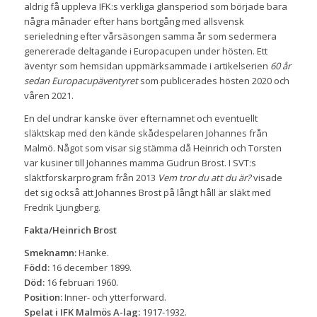
aldrig få uppleva IFK:s verkliga glansperiod som började bara
några månader efter hans bortgång med allsvensk
serieledning efter vårsäsongen samma år som sedermera
genererade deltagande i Europacupen under hösten. Ett
äventyr som hemsidan uppmärksammade i artikelserien
60 år
sedan Europacupäventyret
som publicerades hösten 2020 och
våren 2021.
En del undrar kanske över efternamnet och eventuellt
släktskap med den kände skådespelaren Johannes från
Malmö. Något som visar sig stämma då Heinrich och Torsten
var kusiner till Johannes mamma Gudrun Brost. I SVT:s
släktforskarprogram från 2013
Vem tror du att du är?
visade
det sig också att Johannes Brost på långt håll är släkt med
Fredrik Ljungberg.
Fakta/Heinrich Brost
Smeknamn:
Hanke.
Född:
16 december 1899.
Död:
16 februari 1960.
Position:
Inner- och ytterforward.
Spelat i IFK Malmös A-lag:
1917-1932.