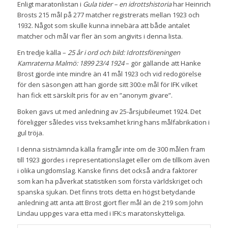
Enligt maratonlistan i
Gula tider – en idrottshistoria
har Heinrich
Brosts 215 mål på 277 matcher registrerats mellan 1923 och
1932. Något som skulle kunna innebära att både antalet
matcher och mål var fler än som angivits i denna lista.
En tredje källa –
25 år i ord och bild: Idrottsföreningen
Kamraterna Malmö: 1899 23/4 1924
– gör gällande att Hanke
Brost gjorde inte mindre än 41 mål 1923 och vid redogörelse
för den säsongen att han gjorde sitt 300:e mål för IFK vilket
han fick ett särskilt pris för av en ”anonym givare”.
Boken gavs ut med anledning av 25-årsjubileumet 1924. Det
föreligger således viss tveksamhet kring hans målfabrikation i
gul tröja.
I denna sistnämnda källa framgår inte om de 300 målen fram
till 1923 gjordes i representationslaget eller om de tillkom även
i olika ungdomslag. Kanske finns det också andra faktorer
som kan ha påverkat statistiken som första världskriget och
spanska sjukan. Det finns trots detta en högst betydande
anledning att anta att Brost gjort fler mål än de 219 som John
Lindau uppges vara etta med i IFK:s maratonskytteliga.