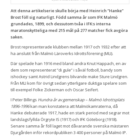
Att denna artikelserie skulle börja med Heinrich ”Hanke”
Brost föll sig naturligt. Född samma år som IFK Malmö
grundades, 1899, och dessutom tvåa i IFK:s interna
maratonskytteliga med 215 mål på 277 matcher fick avgöra
saken.
Brost representerade klubben mellan 1917 och 1932 efter att
ha anslutit från Malmö Läroverks Idrottsförening (MLI).
Där spelade han 1916 med bland andra Knut Happach, en av
dem som representerat ”di gule” i såväl fotboll, bandy som
ishockey samt Astrid Lindgrens blivande make Sture Lindgren.
Från MLI kom för övrigt sedan ytterligare duktiga spelare som
till exempel Folke Zickerman och Oscar Seifert.
I Peter Billings
Hundra år av gemenskap – Malmö Idrottsplats
1896-1996
kan man konstatera att Malmökamraterna, då
Hanke debuterade 1917, hade en stark period med segrar mot
landslagsfyllda Örgryte IS (1917) och IFK Göteborg (1918).
Senare samma år föll laget mot dåvarande svenska mästaren
Djurgården inför rekordpubliken 3 400 personer på Malmö IP.