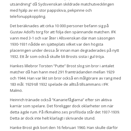
utsändning” då Sydsvenskan skildrade matchutvecklingen
med hjälp av en stor pappskiva, pekpinne och
telefonuppkoppling.
Det beräknades att cirka 10 000 personer befann sig på
Gustav Adolfs torg för att följa den spännande matchen. IFK
vann med 3-1 och var åter i Allsvenskan där man säsongen
1930-1931 nådde en sjätteplats vilket var den högsta
placeringen under dessa år innan man degraderades på nytt
1932. Ett år som också skulle bli Brosts sista i gul tröja.
Hankes lillebror Torsten ”Putte” Brost slog sin bror i antalet
matcher då han hann med 291 framträdanden mellan 1929
och 1944. Han var likt sin bror också en målgörare av rang med
183 mål. 1929 till 1932 spelade de alltså tillsammans i IFK
Malmö.
Heinrich tränade också ”Kanariefåglarna” efter sin aktiva
karriär som spelare. Det föreligger dock oklarheter om när
detta ägde rum. På ifkmalmo.ses
profilsida
står det 1937-1939.
Detta är dock inte helt klarlagt i skrivande stund.
Hanke Brost gick bort den 16 februari 1960. Han skulle därför