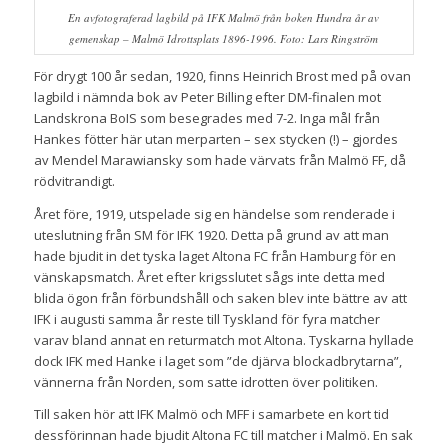
En avfotograferad lagbild på IFK Malmö från boken Hundra år av
gemenskap – Malmö Idrottsplats 1896-1996. Foto: Lars Ringström
För drygt 100 år sedan, 1920, finns Heinrich Brost med på ovan
lagbild i nämnda bok av Peter Billing efter DM-finalen mot
Landskrona BoIS som besegrades med 7-2. Inga mål från
Hankes fötter här utan merparten – sex stycken (!) – gjordes
av Mendel Marawiansky som hade värvats från Malmö FF, då
rödvitrandigt.
Året före, 1919, utspelade sig en händelse som renderade i
uteslutning från SM för IFK 1920. Detta på grund av att man
hade bjudit in det tyska laget Altona FC från Hamburg för en
vänskapsmatch. Året efter krigsslutet sågs inte detta med
blida ögon från förbundshåll och saken blev inte bättre av att
IFK i augusti samma år reste till Tyskland för fyra matcher
varav bland annat en returmatch mot Altona. Tyskarna hyllade
dock IFK med Hanke i laget som ”de djärva blockadbrytarna”,
vännerna från Norden, som satte idrotten över politiken.
Till saken hör att IFK Malmö och MFF i samarbete en kort tid
dessförinnan hade bjudit Altona FC till matcher i Malmö. En sak