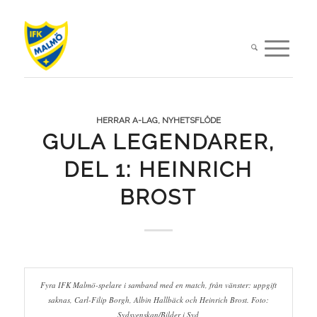
HERRAR A-LAG
,
NYHETSFLÖDE
GULA LEGENDARER,
DEL 1: HEINRICH
BROST
Fyra IFK Malmö-spelare i samband med en match, från vänster: uppgift
saknas, Carl-Filip Borgh, Albin Hallbäck och Heinrich Brost. Foto:
Sydsvenskan/Bilder i Syd