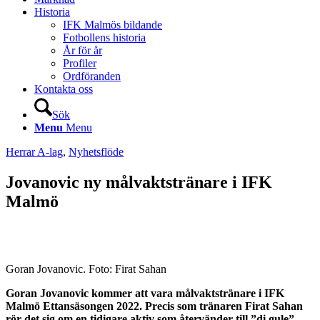
Historia
IFK Malmös bildande
Fotbollens historia
År för år
Profiler
Ordföranden
Kontakta oss
Sök
Menu
Menu
Herrar A-lag
,
Nyhetsflöde
Jovanovic ny målvaktstränare i IFK
Malmö
Goran Jovanovic. Foto: Firat Sahan
Goran Jovanovic kommer att vara målvaktstränare i IFK
Malmö Ettansäsongen 2022. Precis som tränaren Firat Sahan
rör det sig om en tidigare aktiv som återvänder till ”di gule”.