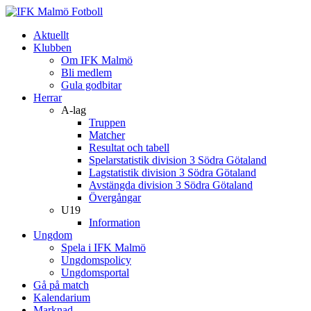
Aktuellt
Klubben
Om IFK Malmö
Bli medlem
Gula godbitar
Herrar
A-lag
Truppen
Matcher
Resultat och tabell
Spelarstatistik division 3 Södra Götaland
Lagstatistik division 3 Södra Götaland
Avstängda division 3 Södra Götaland
Övergångar
U19
Information
Ungdom
Spela i IFK Malmö
Ungdomspolicy
Ungdomsportal
Gå på match
Kalendarium
Marknad