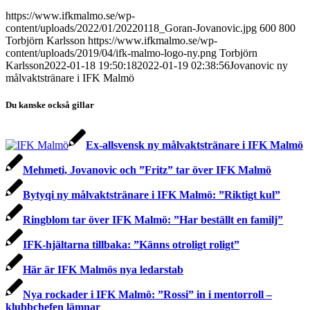
https://www.ifkmalmo.se/wp-
content/uploads/2022/01/20220118_Goran-Jovanovic.jpg
600
800
Torbjörn Karlsson
https://www.ifkmalmo.se/wp-
content/uploads/2019/04/ifk-malmo-logo-ny.png
Torbjörn
Karlsson
2022-01-18 19:50:18
2022-01-19 02:38:56
Jovanovic ny
målvaktstränare i IFK Malmö
Du kanske också gillar
Ex-allsvensk ny målvaktstränare i IFK Malmö
Mehmeti, Jovanovic och ”Fritz” tar över IFK Malmö
Bytyqi ny målvaktstränare i IFK Malmö: ”Riktigt kul”
Ringblom tar över IFK Malmö: ”Har beställt en familj”
IFK-hjältarna tillbaka: ”Känns otroligt roligt”
Här är IFK Malmös nya ledarstab
Nya rockader i IFK Malmö: ”Rossi” in i mentorroll –
klubbchefen lämnar