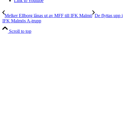
Link to Youtube
Melker Ellborg lånas ut av MFF till IFK Malmö
De flyttas upp i
IFK Malmös A-trupp
Scroll to top