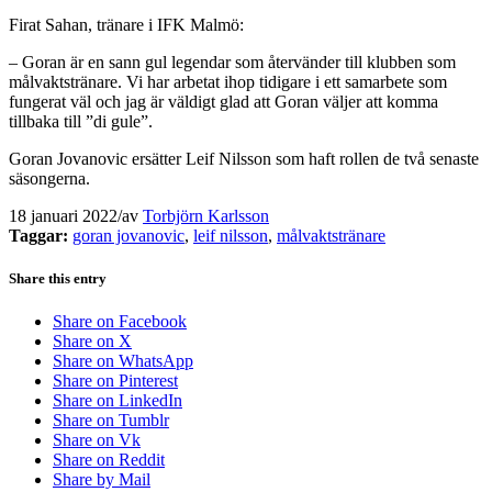
Firat Sahan, tränare i IFK Malmö:
– Goran är en sann gul legendar som återvänder till klubben som
målvaktstränare. Vi har arbetat ihop tidigare i ett samarbete som
fungerat väl och jag är väldigt glad att Goran väljer att komma
tillbaka till ”di gule”.
Goran Jovanovic ersätter Leif Nilsson som haft rollen de två senaste
säsongerna.
18 januari 2022
/
av
Torbjörn Karlsson
Taggar:
goran jovanovic
,
leif nilsson
,
målvaktstränare
Share this entry
Share on Facebook
Share on X
Share on WhatsApp
Share on Pinterest
Share on LinkedIn
Share on Tumblr
Share on Vk
Share on Reddit
Share by Mail