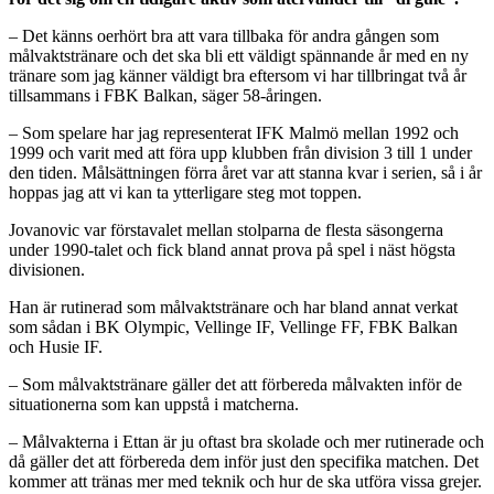
– Det känns oerhört bra att vara tillbaka för andra gången som
målvaktstränare och det ska bli ett väldigt spännande år med en ny
tränare som jag känner väldigt bra eftersom vi har tillbringat två år
tillsammans i FBK Balkan, säger 58-åringen.
– Som spelare har jag representerat IFK Malmö mellan 1992 och
1999 och varit med att föra upp klubben från division 3 till 1 under
den tiden. Målsättningen förra året var att stanna kvar i serien, så i år
hoppas jag att vi kan ta ytterligare steg mot toppen.
Jovanovic var förstavalet mellan stolparna de flesta säsongerna
under 1990-talet och fick bland annat prova på spel i näst högsta
divisionen.
Han är rutinerad som målvaktstränare och har bland annat verkat
som sådan i BK Olympic, Vellinge IF, Vellinge FF, FBK Balkan
och Husie IF.
– Som målvaktstränare gäller det att förbereda målvakten inför de
situationerna som kan uppstå i matcherna.
– Målvakterna i Ettan är ju oftast bra skolade och mer rutinerade och
då gäller det att förbereda dem inför just den specifika matchen. Det
kommer att tränas mer med teknik och hur de ska utföra vissa grejer.