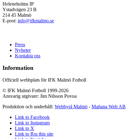
Heleneholms IP
Ystadvägen 23 B
214 45 Malmö
E-post:
info@ifkmalmo.se
Press
Nyheter
Kontakta oss
Information
Officiell webbplats för IFK Malmö Fotboll
© IFK Malmö Fotboll 1999-2026
Ansvarig utgivare: Jim Nilsson Povoa
Produktion och underhåll:
Webbyrå Malmö
-
Mañana Web AB
Link to Facebook
Link to Instagram
Link to X
Link to Rss this site