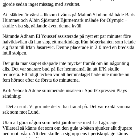
gjorde sedan inget misstag med avslutet.
Att släkten är värst – liksom i våras på Malmö Stadion då både Baris
Hümmet och Albin Sjöstrand Bjurnemark målade för Olympic –
skulle visa sig gällande även denna kväll.
Nämnde Adham El Youssef assisterade på nytt ett par minuter före
halvtidsvilan då han slog ett markinlägg från högerkanten som letade
sig fram till Irfan Jasarevic. Denne placerade in 2-0 med en bredsida
intill stolpen.
Det gula manskapet skapade inte mycket framåt om än någonting
alls. Det var snarare bud på fler hemmamål än att IFK skulle
reducera. Ett tidigt tecken var att hemmalaget hade inte mindre än
fem hörnor efter de första tio minuterna.
Kofi Yeboah Addae summerade insatsen i SportExpressen Plays
sändning:
– Det är surt. Vi gör inte det vi har tränat på. Det var exakt samma
sak som mot Lund.
Utan att göra någon som helst jämförelse med La Liga-laget
Villareal så känns det som om den gula u-båten sjunker allt djupare
ned mot tvåan. Att den skulle ta sig upp ens i periskopläge känns