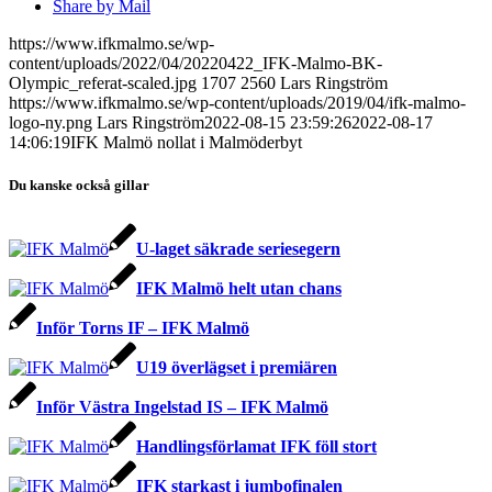
Share by Mail
https://www.ifkmalmo.se/wp-
content/uploads/2022/04/20220422_IFK-Malmo-BK-
Olympic_referat-scaled.jpg
1707
2560
Lars Ringström
https://www.ifkmalmo.se/wp-content/uploads/2019/04/ifk-malmo-
logo-ny.png
Lars Ringström
2022-08-15 23:59:26
2022-08-17
14:06:19
IFK Malmö nollat i Malmöderbyt
Du kanske också gillar
U-laget säkrade seriesegern
IFK Malmö helt utan chans
Inför Torns IF – IFK Malmö
U19 överlägset i premiären
Inför Västra Ingelstad IS – IFK Malmö
Handlingsförlamat IFK föll stort
IFK starkast i jumbofinalen