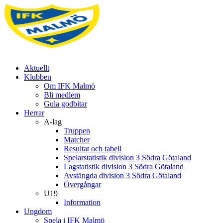
Aktuellt
Klubben
Om IFK Malmö
Bli medlem
Gula godbitar
Herrar
A-lag
Truppen
Matcher
Resultat och tabell
Spelarstatistik division 3 Södra Götaland
Lagstatistik division 3 Södra Götaland
Avstängda division 3 Södra Götaland
Övergångar
U19
Information
Ungdom
Spela i IFK Malmö