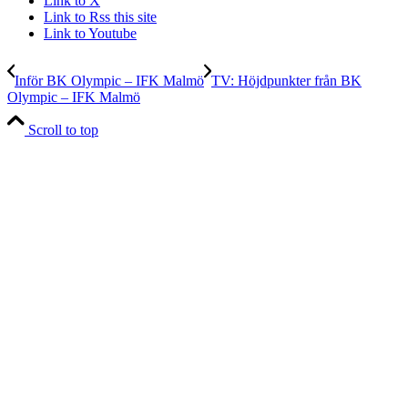
Link to X
Link to Rss this site
Link to Youtube
Inför BK Olympic – IFK Malmö
TV: Höjdpunkter från BK
Olympic – IFK Malmö
Scroll to top