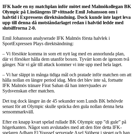
IFK hade en ny matchplan inför mötet med Malmökollegan BK
Olympic på Lindängens IP vittnade Emil Johansson om i
halvtid i Expressens direktsändning. Dock kunde inte laget leva
upp till denna då motståndarlaget redan i halvtid ledde med
slutsiffrorna 2-0.
Emil Johansson analyserade IFK Malmös första halvlek i
SportExpressen Plays direktsändning:
– Vi försökte komma in som ett nytt lag med en annorlunda plan,
där vi försöker hålla dem utanför boxen. Tyvärr kom de igenom två
gånger. När vi går till attack kommer vi inte upp med hela laget.
– Vi har släppt in många tidiga mål och pratade inför matchen om att
hålla nollan en längre period idag. Men det blev inte så, fortsatte
IFK Malmös tränare Firat Sahan då han intervjuades av
Sydsvenskan efter matchen.
Det tog dock längre än de 45 sekunder som Lunds BK behövde
senast för att Olympic skulle spräcka den gula nollan denna heta
sensommarkväll.
Efter en knapp kvart spelad rullade BK Olympic upp ”di gule” på
högerkanten. Något som avslutades med att den före detta IFK-
spelaren Adham El Youssef serverade Axel Sjöberg i steget och han