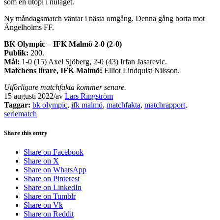
som en utopi i nuläget.
Ny måndagsmatch väntar i nästa omgång. Denna gång borta mot
Ängelholms FF.
BK Olympic – IFK Malmö 2-0 (2-0)
Publik:
200.
Mål:
1-0 (15) Axel Sjöberg, 2-0 (43) Irfan Jasarevic.
Matchens lirare, IFK Malmö:
Elliot Lindquist Nilsson.
Utförligare matchfakta kommer senare.
15 augusti 2022
/
av
Lars Ringström
Taggar:
bk olympic
,
ifk malmö
,
matchfakta
,
matchrapport
,
seriematch
Share this entry
Share on Facebook
Share on X
Share on WhatsApp
Share on Pinterest
Share on LinkedIn
Share on Tumblr
Share on Vk
Share on Reddit