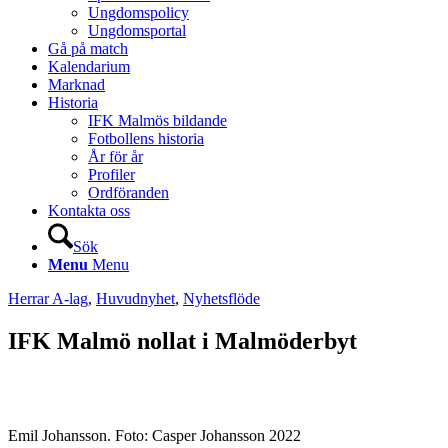
Ungdomspolicy
Ungdomsportal
Gå på match
Kalendarium
Marknad
Historia
IFK Malmös bildande
Fotbollens historia
År för år
Profiler
Ordföranden
Kontakta oss
Sök
Menu
Menu
Herrar A-lag
,
Huvudnyhet
,
Nyhetsflöde
IFK Malmö nollat i Malmöderbyt
Emil Johansson. Foto: Casper Johansson 2022