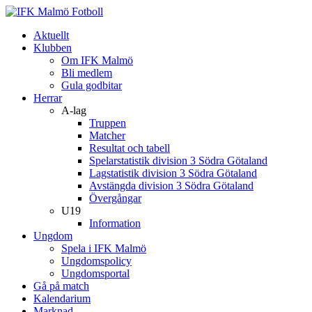
Aktuellt
Klubben
Om IFK Malmö
Bli medlem
Gula godbitar
Herrar
A-lag
Truppen
Matcher
Resultat och tabell
Spelarstatistik division 3 Södra Götaland
Lagstatistik division 3 Södra Götaland
Avstängda division 3 Södra Götaland
Övergångar
U19
Information
Ungdom
Spela i IFK Malmö
Ungdomspolicy
Ungdomsportal
Gå på match
Kalendarium
Marknad