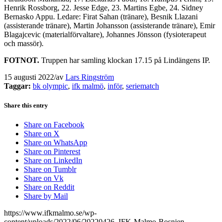
Henrik Rossborg, 22. Jesse Edge, 23. Martins Egbe, 24. Sidney
Bernasko Appu. Ledare: Firat Sahan (tränare), Besnik Llazani
(assisterande tränare), Martin Johansson (assisterande tränare), Emir
Blagajcevic (materialförvaltare), Johannes Jönsson (fysioterapeut
och massör).
FOTNOT.
Truppen har samling klockan 17.15 på Lindängens IP.
15 augusti 2022
/
av
Lars Ringström
Taggar:
bk olympic
,
ifk malmö
,
inför
,
seriematch
Share this entry
Share on Facebook
Share on X
Share on WhatsApp
Share on Pinterest
Share on LinkedIn
Share on Tumblr
Share on Vk
Share on Reddit
Share by Mail
https://www.ifkmalmo.se/wp-
content/uploads/2022/06/20220426_IFK-Malmo-Bosnien-