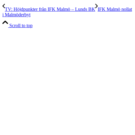
TV: Höjdpunkter från IFK Malmö – Lunds BK
IFK Malmö nollat
i Malmöderbyt
Scroll to top