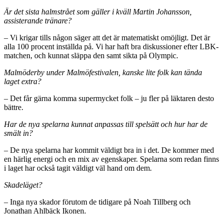
Är det sista halmstrået som gäller i kväll Martin Johansson,
assisterande tränare?
– Vi krigar tills någon säger att det är matematiskt omöjligt. Det är
alla 100 procent inställda på. Vi har haft bra diskussioner efter LBK-
matchen, och kunnat släppa den samt sikta på Olympic.
Malmöderby under Malmöfestivalen, kanske lite folk kan tända
laget extra?
– Det får gärna komma supermycket folk – ju fler på läktaren desto
bättre.
Har de nya spelarna kunnat anpassas till spelsätt och hur har de
smält in?
– De nya spelarna har kommit väldigt bra in i det. De kommer med
en härlig energi och en mix av egenskaper. Spelarna som redan finns
i laget har också tagit väldigt väl hand om dem.
Skadeläget?
– Inga nya skador förutom de tidigare på Noah Tillberg och
Jonathan Ahlbäck Ikonen.