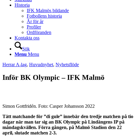
Historia
IFK Malmös bildande
Fotbollens historia
År för år
Profiler
Ordföranden
Kontakta oss
Sök
Menu
Menu
Herrar A-lag
,
Huvudnyhet
,
Nyhetsflöde
Inför BK Olympic – IFK Malmö
Simon Gottfridén. Foto: Casper Johansson 2022
Tätt matchande för
”
di gule
”
innebär den tredje matchen på tio
dagar när man tar sig an BK Olympic på Lindängens IP på
måndagskvällen. Förra gången, på Malmö Stadion den 22
april, slutade matchen 2-3.