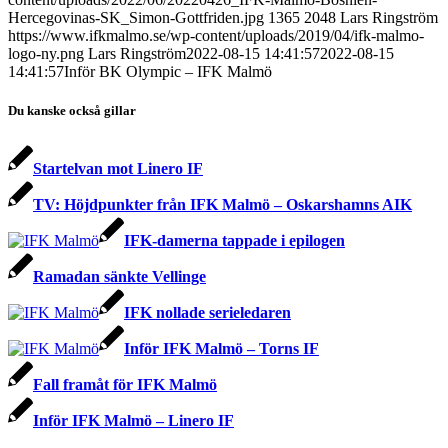
Hercegovinas-SK_Simon-Gottfriden.jpg
1365
2048
Lars Ringström
https://www.ifkmalmo.se/wp-content/uploads/2019/04/ifk-malmo-
logo-ny.png
Lars Ringström
2022-08-15 14:41:57
2022-08-15
14:41:57
Inför BK Olympic – IFK Malmö
Du kanske också gillar
Startelvan mot Linero IF
TV: Höjdpunkter från IFK Malmö – Oskarshamns AIK
IFK-damerna tappade i epilogen
Ramadan sänkte Vellinge
IFK nollade serieledaren
Inför IFK Malmö – Torns IF
Fall framåt för IFK Malmö
Inför IFK Malmö – Linero IF