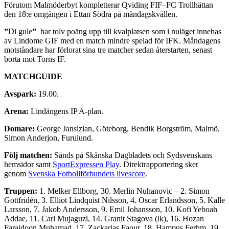
Förutom Malmöderbyt kompletterar Qviding FIF–FC Trollhättan
den 18:e omgången i Ettan Södra på måndagskvällen.
”
Di gule
”
har tolv poäng upp till kvalplatsen som i nuläget innehas
av Lindome GIF med en match mindre spelad för IFK. Måndagens
motståndare har förlorat sina tre matcher sedan återstarten, senast
borta mot Torns IF.
MATCHGUIDE
Avspark:
19.00.
Arena:
Lindängens IP A-plan.
Domare:
George Jansizian, Göteborg, Bendik Borgström, Malmö,
Simon Anderjon, Furulund.
Följ matchen:
Sänds på Skånska Dagbladets och Sydsvenskans
hemsidor samt
SportExpressen Play
. Direktrapportering sker
genom
Svenska Fotbollförbundets livescore
.
Truppen:
1. Melker Ellborg, 30. Merlin Nuhanovic – 2. Simon
Gottfridén, 3. Elliot Lindquist Nilsson, 4. Oscar Erlandsson, 5. Kalle
Larsson, 7. Jakob Andersson, 9. Emil Johansson, 10. Kofi Yeboah
Addae, 11. Carl Mujaguzi, 14. Granit Stagova (lk), 16. Hozan
Faraidoon Muhamad, 17. Zackarias Faour, 18. Hampus Ferhm, 19.