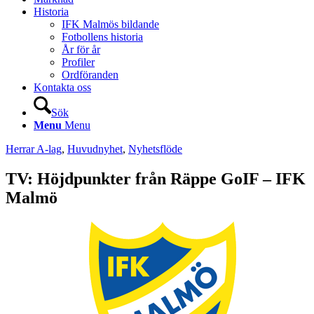
Historia
IFK Malmös bildande
Fotbollens historia
År för år
Profiler
Ordföranden
Kontakta oss
Sök
Menu
Menu
Herrar A-lag
,
Huvudnyhet
,
Nyhetsflöde
TV: Höjdpunkter från Räppe GoIF – IFK
Malmö