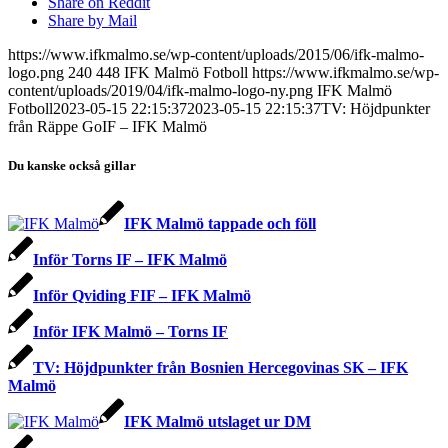
Share on Reddit
Share by Mail
https://www.ifkmalmo.se/wp-content/uploads/2015/06/ifk-malmo-
logo.png
240
448
IFK Malmö Fotboll
https://www.ifkmalmo.se/wp-
content/uploads/2019/04/ifk-malmo-logo-ny.png
IFK Malmö
Fotboll
2023-05-15 22:15:37
2023-05-15 22:15:37
TV: Höjdpunkter
från Räppe GoIF – IFK Malmö
Du kanske också gillar
IFK Malmö tappade och föll
Inför Torns IF – IFK Malmö
Inför Qviding FIF – IFK Malmö
Inför IFK Malmö – Torns IF
TV: Höjdpunkter från Bosnien Hercegovinas SK – IFK
Malmö
IFK Malmö utslaget ur DM