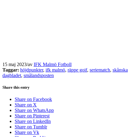
15 maj 2023
/
av
IFK Malmö Fotboll
Taggar:
höjdpunkter
,
ifk malmö
,
räppe goif
,
seriematch
,
skånska
dagbladet
,
smålandsposten
Share this entry
Share on Facebook
Share on X
Share on WhatsApp
Share on Pinterest
Share on LinkedIn
Share on Tumblr
Share on Vk