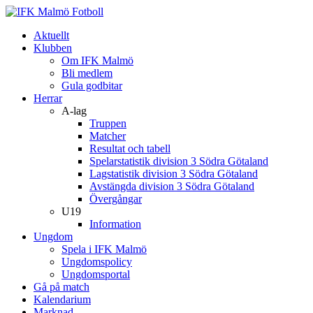
Aktuellt
Klubben
Om IFK Malmö
Bli medlem
Gula godbitar
Herrar
A-lag
Truppen
Matcher
Resultat och tabell
Spelarstatistik division 3 Södra Götaland
Lagstatistik division 3 Södra Götaland
Avstängda division 3 Södra Götaland
Övergångar
U19
Information
Ungdom
Spela i IFK Malmö
Ungdomspolicy
Ungdomsportal
Gå på match
Kalendarium
Marknad