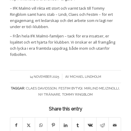
– IFK Malmö vill rikta ett stort och varmt tack till Tommy
Ringblom samt hans stab – Lindi, Claes och Festim – för ert
engagemang, ert ledarskap och det arbete som ni lagt ner
under er tid i klubben.
– Från hela IFK Malmö-familjen – tack för era insatser, er
lojalitet och ert hjärta för klubben. Vi önskar er all framgång
och lycka i era framtida uppdrag, både inom och utanför
fotbollen.
/
14 NOVEMBER 2025
AV
MICHAEL LINDHOLM
TAGGAR:
CLAES DAVIDSSON
,
FESTIM BYTYQI
,
MIRLIND MEJZINOLLI
,
NY TRÄNARE
,
TOMMY RINGBLOM
Share this entry