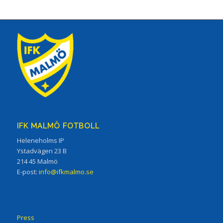
IFK MALMÖ FOTBOLL
Heleneholms IP
Ystadvägen 23 B
214 45 Malmö
E-post:
info@ifkmalmo.se
Press