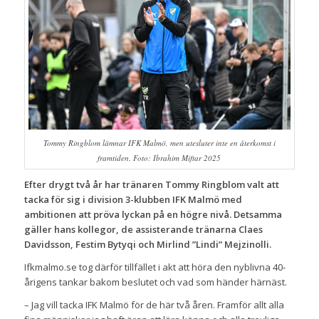
Tommy Ringblom lämnar IFK Malmö, men utesluter inte en återkomst i
framtiden. Foto: Ibrahim Miftar 2025
Efter drygt två år har tränaren Tommy Ringblom valt att
tacka för sig i division 3-klubben IFK Malmö med
ambitionen att pröva lyckan på en högre nivå. Detsamma
gäller hans kollegor, de assisterande tränarna Claes
Davidsson, Festim Bytyqi och Mirlind ”Lindi” Mejzinolli.
Ifkmalmo.se tog därför tillfället i akt att höra den nyblivna 40-
årigens tankar bakom beslutet och vad som händer härnäst.
– Jag vill tacka IFK Malmö för de här två åren. Framför allt alla