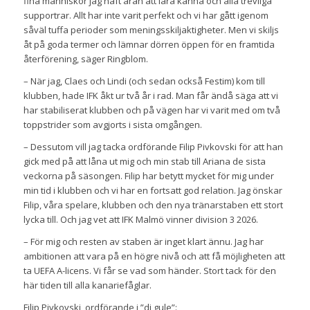
fina människor jag haft äran att lära känna och alla trevliga
supportrar. Allt har inte varit perfekt och vi har gått igenom
såväl tuffa perioder som meningsskiljaktigheter. Men vi skiljs
åt på goda termer och lämnar dörren öppen för en framtida
återförening, säger Ringblom.
– När jag, Claes och Lindi (och sedan också Festim) kom till
klubben, hade IFK åkt ur två år i rad. Man får ändå säga att vi
har stabiliserat klubben och på vägen har vi varit med om två
toppstrider som avgjorts i sista omgången.
– Dessutom vill jag tacka ordförande Filip Pivkovski för att han
gick med på att låna ut mig och min stab till Ariana de sista
veckorna på säsongen. Filip har betytt mycket för mig under
min tid i klubben och vi har en fortsatt god relation. Jag önskar
Filip, våra spelare, klubben och den nya tränarstaben ett stort
lycka till. Och jag vet att IFK Malmö vinner division 3 2026.
– För mig och resten av staben är inget klart ännu. Jag har
ambitionen att vara på en högre nivå och att få möjligheten att
ta UEFA A-licens. Vi får se vad som händer. Stort tack för den
här tiden till alla kanariefåglar.
Filip Pivkovski, ordförande i ”di gule”: