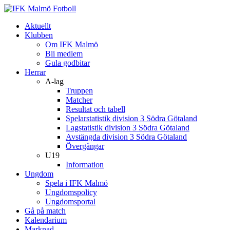
Aktuellt
Klubben
Om IFK Malmö
Bli medlem
Gula godbitar
Herrar
A-lag
Truppen
Matcher
Resultat och tabell
Spelarstatistik division 3 Södra Götaland
Lagstatistik division 3 Södra Götaland
Avstängda division 3 Södra Götaland
Övergångar
U19
Information
Ungdom
Spela i IFK Malmö
Ungdomspolicy
Ungdomsportal
Gå på match
Kalendarium
Marknad