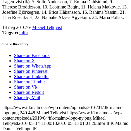
Lagerqvist (lk), 5. Sofie Andersson, 7. Emma Dahlstrand, 9.
Therese Broddesson, 10. Leotrime Beqiri, 11. Helena Matkovic, 13.
Josefine Björkegren, 14. Erica Håkansson, 16. Rahima Yassini, 21.
Lina Rosenkvist, 22. Nathalie Akyea Agyekum, 24. Maria Pollak.
14 maj 2016
/
av
Mikael Tellqvist
Taggar:
inför
Share this entry
Share on Facebook
Share on X
Share on WhatsApp
Share on Pinterest
Share on LinkedIn
Share on Tumblr
Share on Vk
Share on Reddit
Share by Mail
https://www.ifkmalmo.se/wp-content/uploads/2016/01/ifk-malmo-
logo.png
240
448
Mikael Tellqvist
https://www.ifkmalmo.se/wp-
content/uploads/2019/04/ifk-malmo-logo-ny.png
Mikael
Tellqvist
2016-05-14 11:00:13
2016-05-15 01:01:26
Inför IFK Malmö
Dam – Vellinge IF