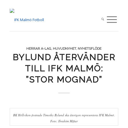
HERRAR A-LAG
,
HUVUDNYHET
,
NYHETSFLÖDE
BYLUND ÅTERVÄNDER
TILL IFK MALMÖ:
”STOR MOGNAD”
BK Höllviken-fostrade Timothy Bylund ska återigen representera IFK Malmö.
Foto: Ibrahim Miftar