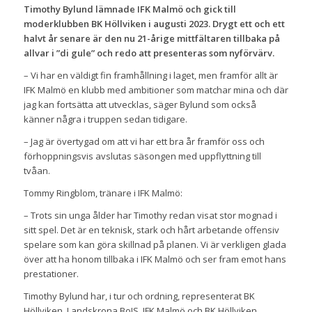
Timothy Bylund lämnade IFK Malmö och gick till
moderklubben BK Höllviken i augusti 2023. Drygt ett och ett
halvt år senare är den nu 21-årige mittfältaren tillbaka på
allvar i ”di gule” och redo att presenteras som nyförvärv.
– Vi har en väldigt fin framhållning i laget, men framför allt är
IFK Malmö en klubb med ambitioner som matchar mina och där
jag kan fortsätta att utvecklas, säger Bylund som också
känner några i truppen sedan tidigare.
– Jag är övertygad om att vi har ett bra år framför oss och
förhoppningsvis avslutas säsongen med uppflyttning till
tvåan.
Tommy Ringblom, tränare i IFK Malmö:
– Trots sin unga ålder har Timothy redan visat stor mognad i
sitt spel. Det är en teknisk, stark och hårt arbetande offensiv
spelare som kan göra skillnad på planen. Vi är verkligen glada
över att ha honom tillbaka i IFK Malmö och ser fram emot hans
prestationer.
Timothy Bylund har, i tur och ordning, representerat BK
Höllviken, Landskrona BoIS, IFK Malmö och BK Höllviken.