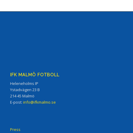
IFK MALMÖ FOTBOLL
Heleneholms IP
Ystadvägen 23 B
214 45 Malmö
E-post:
info@ifkmalmo.se
Press