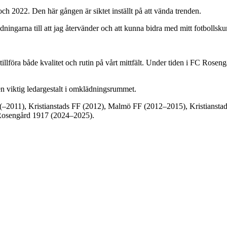
och 2022. Den här gången är siktet inställt på att vända trenden.
dningarna till att jag återvänder och att kunna bidra med mitt fotbollsk
illföra både kvalitet och rutin på vårt mittfält. Under tiden i FC Roseng
en viktig ledargestalt i omklädningsrummet.
oIS (–2011), Kristianstads FF (2012), Malmö FF (2012–2015), Kristian
Rosengård 1917 (2024–2025).