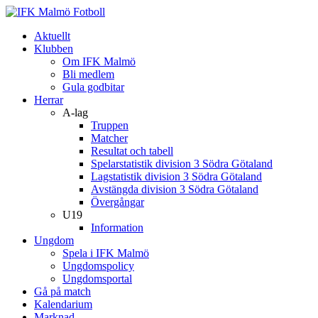
Aktuellt
Klubben
Om IFK Malmö
Bli medlem
Gula godbitar
Herrar
A-lag
Truppen
Matcher
Resultat och tabell
Spelarstatistik division 3 Södra Götaland
Lagstatistik division 3 Södra Götaland
Avstängda division 3 Södra Götaland
Övergångar
U19
Information
Ungdom
Spela i IFK Malmö
Ungdomspolicy
Ungdomsportal
Gå på match
Kalendarium
Marknad