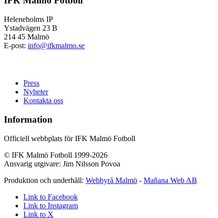
IFK Malmö Fotboll
Heleneholms IP
Ystadvägen 23 B
214 45 Malmö
E-post:
info@ifkmalmo.se
Press
Nyheter
Kontakta oss
Information
Officiell webbplats för IFK Malmö Fotboll
© IFK Malmö Fotboll 1999-2026
Ansvarig utgivare: Jim Nilsson Povoa
Produktion och underhåll:
Webbyrå Malmö
-
Mañana Web AB
Link to Facebook
Link to Instagram
Link to X