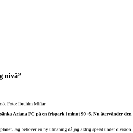
g nivå”
mö. Foto: Ibrahim Miftar
änka Ariana FC på en frispark i minut 90+6. Nu återvänder den 28
iga planet. Jag behöver en ny utmaning då jag aldrig spelat under divisio