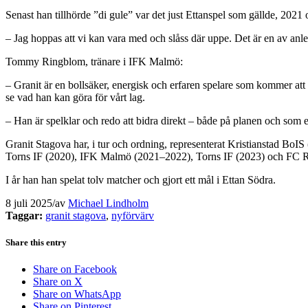
Senast han tillhörde ”di gule” var det just Ettanspel som gällde, 2021 
– Jag hoppas att vi kan vara med och slåss där uppe. Det är en av anle
Tommy Ringblom, tränare i IFK Malmö:
– Granit är en bollsäker, energisk och erfaren spelare som kommer att t
se vad han kan göra för vårt lag.
– Han är spelklar och redo att bidra direkt – både på planen och som 
Granit Stagova har, i tur och ordning, representerat Kristianstad B
Torns IF (2020), IFK Malmö (2021–2022), Torns IF (2023) och FC 
I år han han spelat tolv matcher och gjort ett mål i Ettan Södra.
8 juli 2025
/
av
Michael Lindholm
Taggar:
granit stagova
,
nyförvärv
Share this entry
Share on Facebook
Share on X
Share on WhatsApp
Share on Pinterest