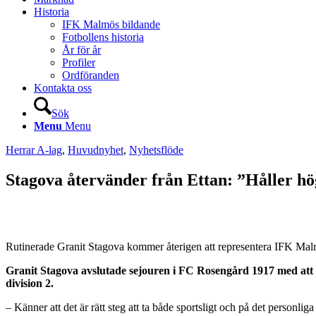
Historia
IFK Malmös bildande
Fotbollens historia
År för år
Profiler
Ordföranden
Kontakta oss
Sök
Menu
Menu
Herrar A-lag
,
Huvudnyhet
,
Nyhetsflöde
Stagova återvänder från Ettan: ”Håller hö
Rutinerade Granit Stagova kommer återigen att representera IFK Mal
Granit Stagova avslutade sejouren i FC Rosengård 1917 med att s
division 2.
– Känner att det är rätt steg att ta både sportsligt och på det personl