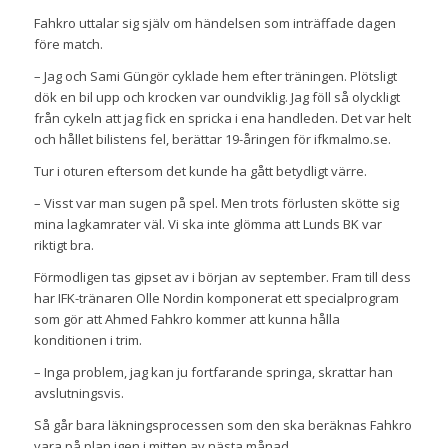
Fahkro uttalar sig själv om händelsen som inträffade dagen
före match.
– Jag och Sami Güngör cyklade hem efter träningen. Plötsligt
dök en bil upp och krocken var oundviklig. Jag föll så olyckligt
från cykeln att jag fick en spricka i ena handleden. Det var helt
och hållet bilistens fel, berättar 19-åringen för ifkmalmo.se.
Tur i oturen eftersom det kunde ha gått betydligt värre.
– Visst var man sugen på spel. Men trots förlusten skötte sig
mina lagkamrater väl. Vi ska inte glömma att Lunds BK var
riktigt bra.
Förmodligen tas gipset av i början av september. Fram till dess
har IFK-tränaren Olle Nordin komponerat ett specialprogram
som gör att Ahmed Fahkro kommer att kunna hålla
konditionen i trim.
– Inga problem, jag kan ju fortfarande springa, skrattar han
avslutningsvis.
Så går bara läkningsprocessen som den ska beräknas Fahkro
vara på plan igen i mitten av nästa månad.