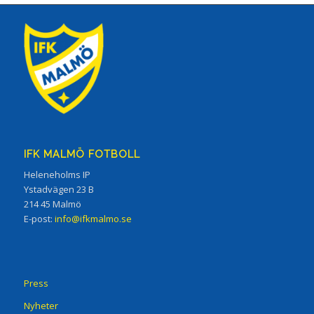
IFK MALMÖ FOTBOLL
Heleneholms IP
Ystadvägen 23 B
214 45 Malmö
E-post:
info@ifkmalmo.se
Press
Nyheter