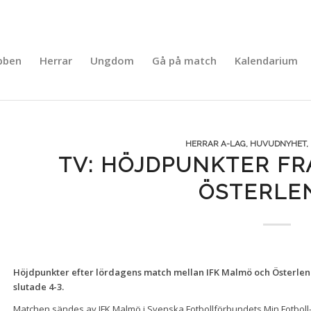
bben
Herrar
Ungdom
Gå på match
Kalendarium
HERRAR A-LAG
,
HUVUDNYHET
,
TV: HÖJDPUNKTER FR
ÖSTERLE
Höjdpunkter efter lördagens match mellan IFK Malmö och Österlen 
slutade 4-3.
Matchen sändes av IFK Malmö i Svenska Fotbollförbundets Min Fotboll