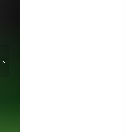
IFK Malmö spräckte
segernollan