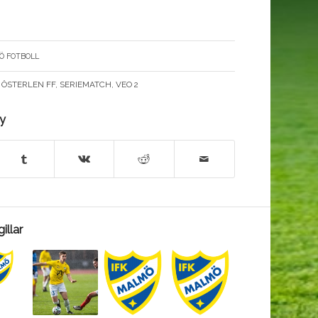
Ö FOTBOLL
,
ÖSTERLEN FF
,
SERIEMATCH
,
VEO 2
ry
illar