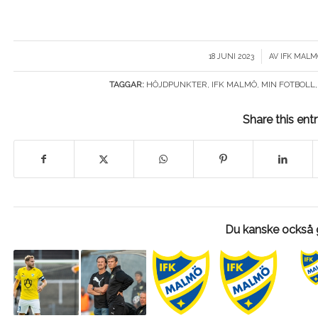
/
18 JUNI 2023
AV
IFK MALM
TAGGAR:
HÖJDPUNKTER
,
IFK MALMÖ
,
MIN FOTBOLL
Share this ent
Du kanske också g