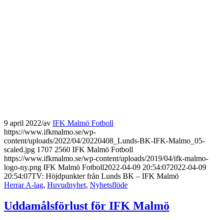
9 april 2022
/
av
IFK Malmö Fotboll
https://www.ifkmalmo.se/wp-
content/uploads/2022/04/20220408_Lunds-BK-IFK-Malmo_05-
scaled.jpg
1707
2560
IFK Malmö Fotboll
https://www.ifkmalmo.se/wp-content/uploads/2019/04/ifk-malmo-
logo-ny.png
IFK Malmö Fotboll
2022-04-09 20:54:07
2022-04-09
20:54:07
TV: Höjdpunkter från Lunds BK – IFK Malmö
Herrar A-lag
,
Huvudnyhet
,
Nyhetsflöde
Uddamålsförlust för IFK Malmö