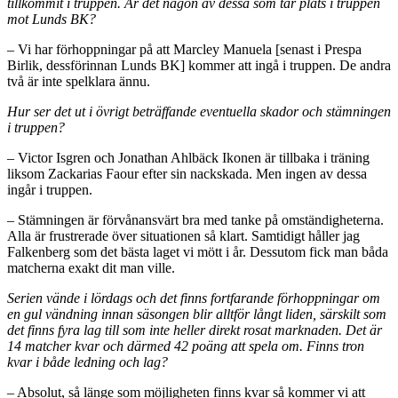
tillkommit i truppen. Är det någon av dessa som tar plats i truppen
mot Lunds BK?
– Vi har förhoppningar på att Marcley Manuela [senast i Prespa
Birlik, dessförinnan Lunds BK] kommer att ingå i truppen. De andra
två är inte spelklara ännu.
Hur ser det ut i övrigt beträffande eventuella skador och stämningen
i truppen?
– Victor Isgren och Jonathan Ahlbäck Ikonen är tillbaka i träning
liksom Zackarias Faour efter sin nackskada. Men ingen av dessa
ingår i truppen.
– Stämningen är förvånansvärt bra med tanke på omständigheterna.
Alla är frustrerade över situationen så klart. Samtidigt håller jag
Falkenberg som det bästa laget vi mött i år. Dessutom fick man båda
matcherna exakt dit man ville.
Serien vände i lördags och det finns fortfarande förhoppningar om
en gul vändning innan säsongen blir alltför långt liden, särskilt som
det finns fyra lag till som inte heller direkt rosat marknaden. Det är
14 matcher kvar och därmed 42 poäng att spela om. Finns tron
kvar i både ledning och lag?
– Absolut, så länge som möjligheten finns kvar så kommer vi att