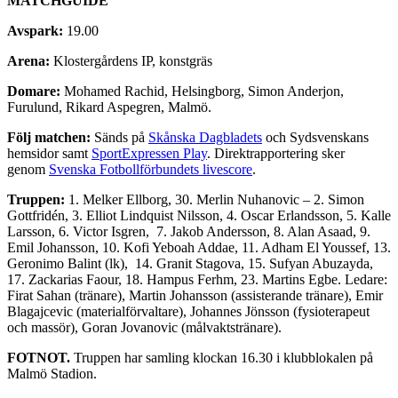
MATCHGUIDE
Avspark:
19.00
Arena:
Klostergårdens IP, konstgräs
Domare:
Mohamed Rachid, Helsingborg, Simon Anderjon,
Furulund, Rikard Aspegren, Malmö.
Följ matchen:
Sänds på
Skånska Dagbladets
och Sydsvenskans
hemsidor samt
SportExpressen Play
. Direktrapportering sker
genom
Svenska Fotbollförbundets livescore
.
Truppen:
1. Melker Ellborg, 30. Merlin Nuhanovic – 2. Simon
Gottfridén, 3. Elliot Lindquist Nilsson, 4. Oscar Erlandsson, 5. Kalle
Larsson, 6. Victor Isgren, 7. Jakob Andersson, 8. Alan Asaad, 9.
Emil Johansson, 10. Kofi Yeboah Addae, 11. Adham El Youssef, 13.
Geronimo Balint (lk), 14. Granit Stagova, 15. Sufyan Abuzayda,
17. Zackarias Faour, 18. Hampus Ferhm, 23. Martins Egbe. Ledare:
Firat Sahan (tränare), Martin Johansson (assisterande tränare), Emir
Blagajcevic (materialförvaltare), Johannes Jönsson (fysioterapeut
och massör), Goran Jovanovic (målvaktstränare).
FOTNOT.
Truppen har samling klockan 16.30 i klubblokalen på
Malmö Stadion.