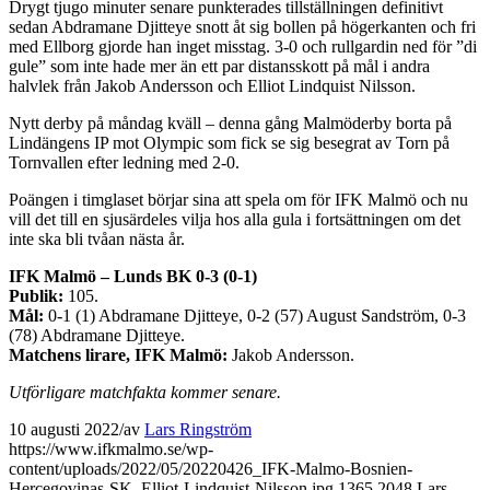
Drygt tjugo minuter senare punkterades tillställningen definitivt
sedan Abdramane Djitteye snott åt sig bollen på högerkanten och fri
med Ellborg gjorde han inget misstag. 3-0 och rullgardin ned för ”di
gule” som inte hade mer än ett par distansskott på mål i andra
halvlek från Jakob Andersson och Elliot Lindquist Nilsson.
Nytt derby på måndag kväll – denna gång Malmöderby borta på
Lindängens IP mot Olympic som fick se sig besegrat av Torn på
Tornvallen efter ledning med 2-0.
Poängen i timglaset börjar sina att spela om för IFK Malmö och nu
vill det till en sjusärdeles vilja hos alla gula i fortsättningen om det
inte ska bli tvåan nästa år.
IFK Malmö – Lunds BK 0-3 (0-1)
Publik:
105.
Mål:
0-1 (1) Abdramane Djitteye, 0-2 (57) August Sandström, 0-3
(78) Abdramane Djitteye.
Matchens lirare, IFK Malmö:
Jakob Andersson.
Utförligare matchfakta kommer senare.
10 augusti 2022
/
av
Lars Ringström
https://www.ifkmalmo.se/wp-
content/uploads/2022/05/20220426_IFK-Malmo-Bosnien-
Hercegovinas-SK_Elliot-Lindquist-Nilsson.jpg
1365
2048
Lars