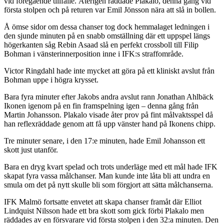
vid föregående tillfälle. Återigen räddade Plakalo, denna gång vid
första stolpen och på returen var Emil Jönsson nära att slå in bollen.
Å ömse sidor om dessa chanser tog dock hemmalaget ledningen i
den sjunde minuten på en snabb omställning där ett uppspel längs
högerkanten såg Rebin Asaad slå en perfekt crossboll till Filip
Bohman i vänsterinnerposition inne i IFK:s straffområde.
Victor Ringdahl hade inte mycket att göra på ett kliniskt avslut från
Bohman uppe i högra krysset.
Bara fyra minuter efter Jakobs andra avslut rann Jonathan Ahlbäck
Ikonen igenom på en fin framspelning igen – denna gång från
Martin Johansson. Plakalo visade åter prov på fint målvaktsspel då
han reflexräddade genom att få upp vänster hand på Ikonens chipp.
Tre minuter senare, i den 17:e minuten, hade Emil Johansson ett
skott just utanför.
Bara en dryg kvart spelad och trots underläge med ett mål hade IFK
skapat fyra vassa målchanser. Man kunde inte låta bli att undra en
smula om det på nytt skulle bli som förgjort att sätta målchanserna.
IFK Malmö fortsatte envetet att skapa chanser framåt där Elliot
Lindquist Nilsson hade ett bra skott som gick förbi Plakalo men
räddades av en försvarare vid första stolpen i den 32:a minuten. Den