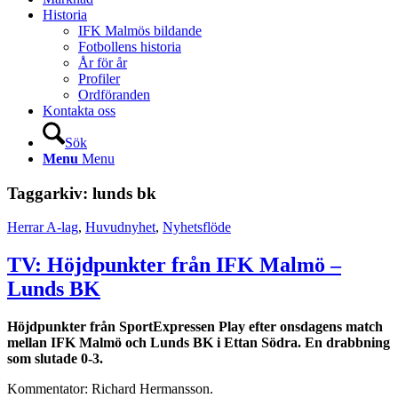
Historia
IFK Malmös bildande
Fotbollens historia
År för år
Profiler
Ordföranden
Kontakta oss
Sök
Menu
Menu
Taggarkiv:
lunds bk
Herrar A-lag
,
Huvudnyhet
,
Nyhetsflöde
TV: Höjdpunkter från IFK Malmö –
Lunds BK
Höjdpunkter från SportExpressen Play efter onsdagens match
mellan IFK Malmö och Lunds BK i Ettan Södra. En drabbning
som slutade 0-3.
Kommentator: Richard Hermansson.