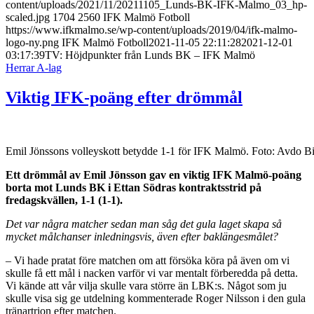
content/uploads/2021/11/20211105_Lunds-BK-IFK-Malmo_03_hp-
scaled.jpg
1704
2560
IFK Malmö Fotboll
https://www.ifkmalmo.se/wp-content/uploads/2019/04/ifk-malmo-
logo-ny.png
IFK Malmö Fotboll
2021-11-05 22:11:28
2021-12-01
03:17:39
TV: Höjdpunkter från Lunds BK – IFK Malmö
Herrar A-lag
Viktig IFK-poäng efter drömmål
Emil Jönssons volleyskott betydde 1-1 för IFK Malmö. Foto: Avdo B
Ett drömmål av Emil Jönsson gav en viktig IFK Malmö-poäng
borta mot Lunds BK i Ettan Södras kontraktsstrid på
fredagskvällen, 1-1 (1-1).
Det var några matcher sedan man såg det gula laget skapa så
mycket målchanser inledningsvis, även efter baklängesmålet?
– Vi hade pratat före matchen om att försöka köra på även om vi
skulle få ett mål i nacken varför vi var mentalt förberedda på detta.
Vi kände att vår vilja skulle vara större än LBK:s. Något som ju
skulle visa sig ge utdelning kommenterade Roger Nilsson i den gula
tränartrion efter matchen.