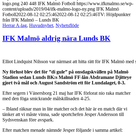
logo.png
240
448
IFK Malmö Fotboll
https://www.ifkmalmo.se/wp-
content/uploads/2019/04/ifk-malmo-logo-ny.png
IFK Malmö
Fotboll
2022-08-12 02:25:46
2022-08-12 02:25:46
TV: Höjdpunkter
från IFK Malmö – Lunds BK
Herrar A-lag
,
Huvudnyhet
,
Nyhetsflöde
IFK Malmö aldrig nära Lunds BK
Elliot Lindquist Nilsson var närmast att hitta rätt för IFK Malmö med 
Ny förlust blev det för ”di gule” på onsdagskvällen på Malmö
Stadion sedan Lunds BK:s Malmö FF-lån Abdramane Djitteye
gjort två mål och August Sandström ett för Lundalaget, 0-3.
Efter segern i Vänersborg 21 maj har IFK förlorat nio raka matcher
med den föga smickrande målskillnaden 4-25.
– Ibland räknar man in lite matcher och det här är en match där vi
tänker att vi måste vinna, sade sportchefen Jesper Andersson till
Sydsvenskan före avspark.
Efter matchen menade nämnde Jesper följande i samma artikel: