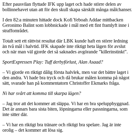
Efter pausvilan flyttade IFK upp laget och hade större delen av
bollinnehavet utan att för den skull skapa särskilt många målchanser.
I den 82:a minuten hittade dock Kofi Yeboah Addae mittbacken
Geronimo Balint som lobbnickade i mål med ett fint framlyft inne i
straffområdet.
Totalt sett ett rättvist resultat där LBK kunde haft en större ledning
än två mål i halvtid. IFK skapade inte riktigt heta lägen för avslut
och när man väl gjorde det så saknades avgörande ”killerinstinkt”.
SportExpressen Play: Tuff derbyförlust, Alan Asaad?
– Vi gjorde en riktigt dålig första halvlek, men var det bättre laget i
den andra. Vi hade bra tryck och då brukar målen komma på något
sätt, svarade han på kommentatorn Christoffer Ekmarks fråga.
Ni har svårt att komma till skarpa lägen?
– Jag tror att det kommer att släppa. Vi har en bra speluppbyggnad.
Det är annars bara sista biten, löpningarna eller passningarna, som
inte sitter där.
– Vi har en riktigt bra tränare och riktigt bra spelare. Jag är inte
orolig – det kommer att lösa sig.