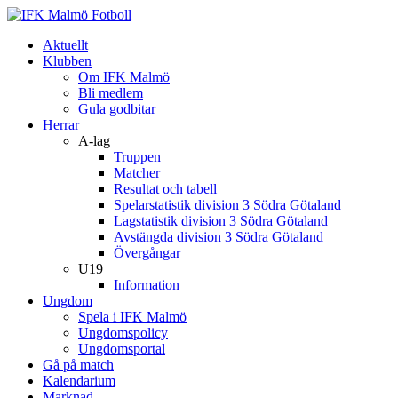
Aktuellt
Klubben
Om IFK Malmö
Bli medlem
Gula godbitar
Herrar
A-lag
Truppen
Matcher
Resultat och tabell
Spelarstatistik division 3 Södra Götaland
Lagstatistik division 3 Södra Götaland
Avstängda division 3 Södra Götaland
Övergångar
U19
Information
Ungdom
Spela i IFK Malmö
Ungdomspolicy
Ungdomsportal
Gå på match
Kalendarium
Marknad