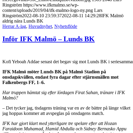
Ringström
https://www.ifkmalmo.se/wp-
content/uploads/2019/04/ifk-malmo-logo-ny.png
Lars
Ringström
2022-08-10 23:59:37
2022-08-11 14:29:28
IFK Malmö
aldrig nära Lunds BK
Herrar A-lag
,
Huvudnyhet
,
Nyhetsflöde
Inför IFK Malmö – Lunds BK
Kofi Yeboah Addae senast det begav sig mot Lunds BK i seriesamma
IFK Malmö möter Lunds BK på Malmö Stadion på
onsdagskvällen, endast fyra dagar efter stjärnsmällen mot
Falkenbergs FF, 1
–
6.
Har truppen hämtat sig efter lördagen Firat Sahan, tränare i IFK
Malmö?
– Det tycker jag, tisdagens träning var en av de bättre på länge vilket
jag hoppas kommer att avspeglas på onsdagens match.
IFK har gjort klart med ytterligare tre spelare efter att
Hozan
Faraidoon Muhamad, Hamid Abdulla och Sidney Bernasko Appu