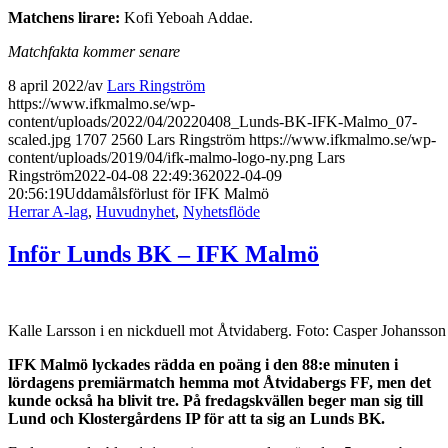
Matchens lirare:
Kofi Yeboah Addae.
Matchfakta kommer senare
8 april 2022
/
av
Lars Ringström
https://www.ifkmalmo.se/wp-
content/uploads/2022/04/20220408_Lunds-BK-IFK-Malmo_07-
scaled.jpg
1707
2560
Lars Ringström
https://www.ifkmalmo.se/wp-
content/uploads/2019/04/ifk-malmo-logo-ny.png
Lars
Ringström
2022-04-08 22:49:36
2022-04-09
20:56:19
Uddamålsförlust för IFK Malmö
Herrar A-lag
,
Huvudnyhet
,
Nyhetsflöde
Inför Lunds BK – IFK Malmö
Kalle Larsson i en nickduell mot Åtvidaberg. Foto: Casper Johansso
IFK Malmö lyckades rädda en poäng i den 88:e minuten i
lördagens premiärmatch hemma mot Åtvidabergs FF, men det
kunde också ha blivit tre. På fredagskvällen beger man sig till
Lund och Klostergårdens IP för att ta sig an Lunds BK.