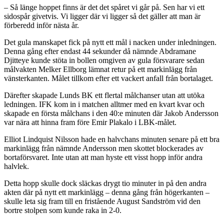
– Så länge hoppet finns är det det spåret vi går på. Sen har vi ett
sidospår givetvis. Vi ligger där vi ligger så det gäller att man är
förberedd inför nästa år.
Det gula manskapet fick på nytt ett mål i nacken under inledningen.
Denna gång efter endast 44 sekunder då nämnde Abdramane
Djitteye kunde stöta in bollen omgiven av gula försvarare sedan
målvakten Melker Ellborg lämnat retur på ett markinlägg från
vänsterkanten. Målet tillkom efter ett vackert anfall från bortalaget.
Därefter skapade Lunds BK ett flertal målchanser utan att utöka
ledningen. IFK kom in i matchen alltmer med en kvart kvar och
skapade en första målchans i den 40:e minuten där Jakob Andersson
var nära att hinna fram före Emir Plakalo i LBK-målet.
Elliot Lindquist Nilsson hade en halvchans minuten senare på ett bra
markinlägg från nämnde Andersson men skottet blockerades av
bortaförsvaret. Inte utan att man hyste ett visst hopp inför andra
halvlek.
Detta hopp skulle dock släckas drygt tio minuter in på den andra
akten där på nytt ett markinlägg – denna gång från högerkanten –
skulle leta sig fram till en fristående August Sandström vid den
bortre stolpen som kunde raka in 2-0.