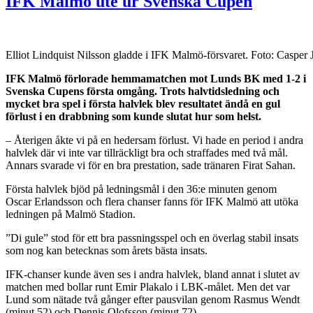
IFK Malmö ute ur Svenska Cupen
Elliot Lindquist Nilsson gladde i IFK Malmö-försvaret. Foto: Casper
IFK Malmö förlorade hemmamatchen mot Lunds BK med 1-2 i
Svenska Cupens första omgång. Trots halvtidsledning och
mycket bra spel i första halvlek blev resultatet ändå en gul
förlust i en drabbning som kunde slutat hur som helst.
– Återigen åkte vi på en hedersam förlust. Vi hade en period i andra
halvlek där vi inte var tillräckligt bra och straffades med två mål.
Annars svarade vi för en bra prestation, sade tränaren Firat Sahan.
Första halvlek bjöd på ledningsmål i den 36:e minuten genom
Oscar Erlandsson och flera chanser fanns för IFK Malmö att utöka
ledningen på Malmö Stadion.
”Di gule” stod för ett bra passningsspel och en överlag stabil insats
som nog kan betecknas som årets bästa insats.
IFK-chanser kunde även ses i andra halvlek, bland annat i slutet av
matchen med bollar runt Emir Plakalo i LBK-målet. Men det var
Lund som nätade två gånger efter pausvilan genom Rasmus Wendt
(minut 52) och Dennis Olofsson (minut 72).