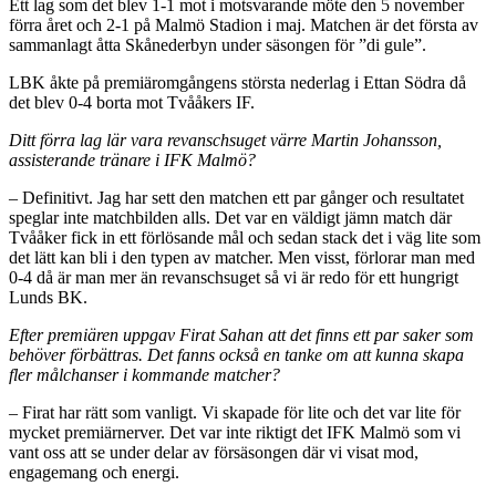
Ett lag som det blev 1-1 mot i motsvarande möte den 5 november
förra året och 2-1 på Malmö Stadion i maj. Matchen är det första av
sammanlagt åtta Skånederbyn under säsongen för ”di gule”.
LBK åkte på premiäromgångens största nederlag i Ettan Södra då
det blev 0-4 borta mot Tvååkers IF.
Ditt förra lag lär vara revanschsuget värre Martin Johansson,
assisterande tränare i IFK Malmö?
– Definitivt. Jag har sett den matchen ett par gånger och resultatet
speglar inte matchbilden alls. Det var en väldigt jämn match där
Tvååker fick in ett förlösande mål och sedan stack det i väg lite som
det lätt kan bli i den typen av matcher. Men visst, förlorar man med
0-4 då är man mer än revanschsuget så vi är redo för ett hungrigt
Lunds BK.
Efter premiären uppgav Firat Sahan att det finns ett par saker som
behöver förbättras. Det fanns också en tanke om att kunna skapa
fler målchanser i kommande matcher?
– Firat har rätt som vanligt. Vi skapade för lite och det var lite för
mycket premiärnerver. Det var inte riktigt det IFK Malmö som vi
vant oss att se under delar av försäsongen där vi visat mod,
engagemang och energi.