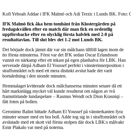
Kofi Yeboah Addae i IFK Malmö och Adi Terzic i Lunds BK. Foto: 
IFK Malmö fick åka hem tomhänt från Klostergården på
fredagskvällen efter en match där man fick en ordentlig
uppförsbacke efter en olycklig första halvlek med 2-0 på
resultattavlan. Till slut blev det 1-2 mot Lunds BK.
Det började dock jämnt där var sin målchans tillföll lagen inom de
tio första minuterna. Först var det IFK sedan Oscar Erlandsson
vunnit en närkamp efter ett inkast på egen planhalva för LBK. Han
serverade därpå Adham El Youssef perfekt i vänsterinnerposition i
straffområdet och med ett mera distinkt avslut hade det varit
bortaledning i den nionde minuten.
Hemmalaget kvitterade dock målchanserna minuten senare då ett
hårt markinlägg mycket väl kunde resulterat om någon av två
framstörtande lundaspelare – Rasmus Wendt och Dion Krasniqi –
fått foten på bollen.
Geronimo Balint hittade Adham El Youssef på vänsterkanten fyra
minuter senare med en bra boll. Adde tog sig in i straffområdet och
avslutade med ett skott vid första stolpen där dock LBK:s målvakt
Emir Plakalo var med på noterna.