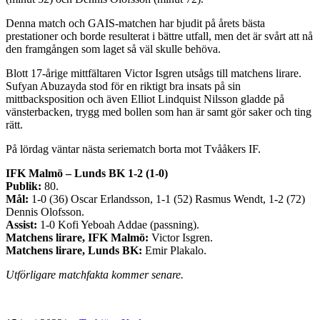
Denna match och GAIS-matchen har bjudit på årets bästa
prestationer och borde resulterat i bättre utfall, men det är svårt att nå
den framgången som laget så väl skulle behöva.
Blott 17-årige mittfältaren Victor Isgren utsågs till matchens lirare.
Sufyan Abuzayda stod för en riktigt bra insats på sin
mittbacksposition och även Elliot Lindquist Nilsson gladde på
vänsterbacken, trygg med bollen som han är samt gör saker och ting
rätt.
På lördag väntar nästa seriematch borta mot Tvååkers IF.
IFK Malmö – Lunds BK 1-2 (1-0)
Publik:
80.
Mål:
1-0 (36) Oscar Erlandsson, 1-1 (52) Rasmus Wendt, 1-2 (72)
Dennis Olofsson.
Assist:
1-0 Kofi Yeboah Addae (passning).
Matchens lirare, IFK Malmö:
Victor Isgren.
Matchens lirare, Lunds BK:
Emir Plakalo.
Utförligare matchfakta kommer senare.