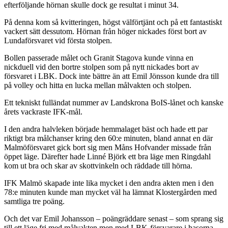
efterföljande hörnan skulle dock ge resultat i minut 34.
På denna kom så kvitteringen, högst välförtjänt och på ett fantastiskt
vackert sätt dessutom. Hörnan från höger nickades först bort av
Lundaförsvaret vid första stolpen.
Bollen passerade målet och Granit Stagova kunde vinna en
nickduell vid den bortre stolpen som på nytt nickades bort av
försvaret i LBK. Dock inte bättre än att Emil Jönsson kunde dra till
på volley och hitta en lucka mellan målvakten och stolpen.
Ett tekniskt fulländat nummer av Landskrona BoIS-lånet och kanske
årets vackraste IFK-mål.
I den andra halvleken började hemmalaget bäst och hade ett par
riktigt bra målchanser kring den 60:e minuten, bland annat en där
Malmöförsvaret gick bort sig men Måns Hofvander missade från
öppet läge. Därefter hade Linné Björk ett bra läge men Ringdahl
kom ut bra och skar av skottvinkeln och räddade till hörna.
IFK Malmö skapade inte lika mycket i den andra akten men i den
78:e minuten kunde man mycket väl ha lämnat Klostergården med
samtliga tre poäng.
Och det var Emil Johansson – poängräddare senast – som sprang sig
till ett läge fri med målvakten men med LBK-försvarare i hasorna.