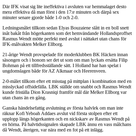
Där IFK visat sig lite ineffektiva i avsluten var hemmalaget desto
mera effektiva då man först i den 17:e minuten och därpå sex
minuter senare gjorde både 1-0 och 2-0.
Ledningsmålet tillkom sedan Elyas Bouzaiene slått in en boll snett
inåt bakåt från högerkanten som det hemvändande Hollandsproffset
Rasmus Wendt mötte perfekt med avslut i nättaket utan chans för
IFK-målvakten Melker Ellborg.
21-årige Wendt provspelade för moderklubben BK Häcken innan
säsongen och i honom ser det ut som om man lyckats ersätta Filip
Bohman på ett tillfredsställande sätt. I Holland har han spelat i
ungdomslagen både för AZ Alkmaar och Heerenveen.
2-0-målet tillkom efter ett misstag på mittplan i kombination med en
misslyckad offsidefälla. LBK ställde om snabbt och Rasmus Wendt
kunde friställa Dion Krasniqi framför mål där Melker Ellborg var
utan chans än en gång.
Ganska händelsefattig avslutning av första halvlek om man inte
räknar Kofi Yeboah Addaes avslut vid första stolpen efter ett
upplopp längs högerkanten och en nickskarv av Rasmus Wendt på
en hörna. På halvtidssignalen skapade LBK ännu en vass målchans
då Wendt, återigen, var nära med en fot på ett inlägg.