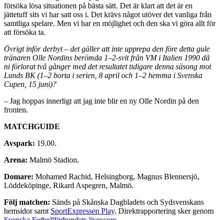
försöka lösa situationen på bästa sätt. Det är klart att det är en
jättetuff sits vi har satt oss i. Det krävs något utöver det vanliga från
samtliga spelare. Men vi har en möjlighet och den ska vi göra allt för
att försöka ta.
Övrigt inför derbyt – det gäller att inte upprepa den före detta gule
tränaren Olle Nordins berömda 1
–
2-svit från VM i Italien 1990 då
ni förlorat två gånger med det resultatet tidigare denna säsong mot
Lunds BK (1
–
2 borta i serien, 8 april och 1
–
2 hemma i Svenska
Cupen, 15 juni)?
– Jag hoppas innerligt att jag inte blir en ny Olle Nordin på den
fronten.
MATCHGUIDE
Avspark:
19.00.
Arena:
Malmö Stadion.
Domare:
Mohamed Rachid, Helsingborg, Magnus Blennersjö,
Löddeköpinge, Rikard Aspegren, Malmö.
Följ matchen:
Sänds på Skånska Dagbladets och Sydsvenskans
hemsidor samt
SportExpressen Play
. Direktrapportering sker genom
Svenska Fotbollförbundets livescore
.