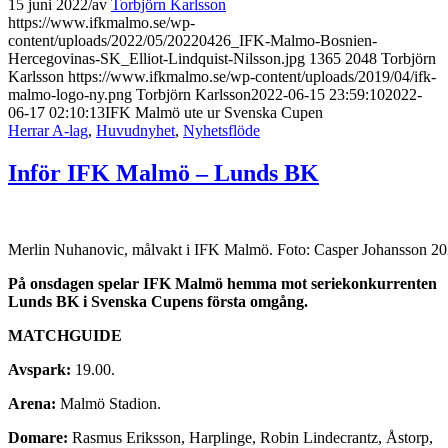
15 juni 2022
/
av
Torbjörn Karlsson
https://www.ifkmalmo.se/wp-
content/uploads/2022/05/20220426_IFK-Malmo-Bosnien-
Hercegovinas-SK_Elliot-Lindquist-Nilsson.jpg
1365
2048
Torbjörn
Karlsson
https://www.ifkmalmo.se/wp-content/uploads/2019/04/ifk-
malmo-logo-ny.png
Torbjörn Karlsson
2022-06-15 23:59:10
2022-
06-17 02:10:13
IFK Malmö ute ur Svenska Cupen
Herrar A-lag
,
Huvudnyhet
,
Nyhetsflöde
Inför IFK Malmö – Lunds BK
Merlin Nuhanovic, målvakt i IFK Malmö. Foto: Casper Johansson 2
På onsdagen spelar IFK Malmö hemma mot seriekonkurrenten
Lunds BK i Svenska Cupens första omgång.
MATCHGUIDE
Avspark:
19.00.
Arena:
Malmö Stadion.
Domare:
Rasmus Eriksson, Harplinge, Robin Lindecrantz, Åstorp,