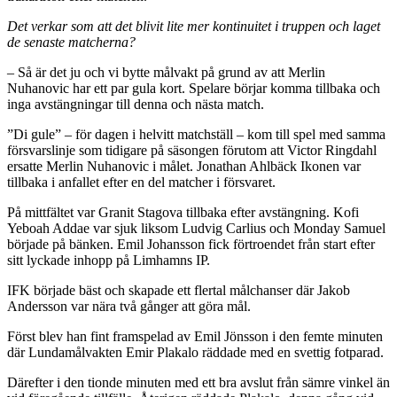
Det verkar som att det blivit lite mer kontinuitet i truppen och laget
de senaste matcherna?
– Så är det ju och vi bytte målvakt på grund av att Merlin
Nuhanovic har ett par gula kort. Spelare börjar komma tillbaka och
inga avstängningar till denna och nästa match.
”Di gule” – för dagen i helvitt matchställ – kom till spel med samma
försvarslinje som tidigare på säsongen förutom att Victor Ringdahl
ersatte Merlin Nuhanovic i målet. Jonathan Ahlbäck Ikonen var
tillbaka i anfallet efter en del matcher i försvaret.
På mittfältet var Granit Stagova tillbaka efter avstängning. Kofi
Yeboah Addae var sjuk liksom Ludvig Carlius och Monday Samuel
började på bänken. Emil Johansson fick förtroendet från start efter
sitt lyckade inhopp på Limhamns IP.
IFK började bäst och skapade ett flertal målchanser där Jakob
Andersson var nära två gånger att göra mål.
Först blev han fint framspelad av Emil Jönsson i den femte minuten
där Lundamålvakten Emir Plakalo räddade med en svettig fotparad.
Därefter i den tionde minuten med ett bra avslut från sämre vinkel än