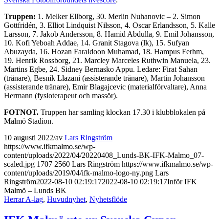
Truppen:
1. Melker Ellborg, 30. Merlin Nuhanovic – 2. Simon
Gottfridén, 3. Elliot Lindquist Nilsson, 4. Oscar Erlandsson, 5. Kalle
Larsson, 7. Jakob Andersson, 8. Hamid Abdulla, 9. Emil Johansson,
10. Kofi Yeboah Addae, 14. Granit Stagova (lk), 15. Sufyan
Abuzayda, 16. Hozan Faraidoon Muhamad, 18. Hampus Ferhm,
19. Henrik Rossborg, 21. Marcley Marceles Ruthwin Manuela, 23.
Martins Egbe, 24. Sidney Bernasko Appu. Ledare: Firat Sahan
(tränare), Besnik Llazani (assisterande tränare), Martin Johansson
(assisterande tränare), Emir Blagajcevic (materialförvaltare), Anna
Hermann (fysioterapeut och massör).
FOTNOT.
Truppen har samling klockan 17.30 i klubblokalen på
Malmö Stadion.
10 augusti 2022
/
av
Lars Ringström
https://www.ifkmalmo.se/wp-
content/uploads/2022/04/20220408_Lunds-BK-IFK-Malmo_07-
scaled.jpg
1707
2560
Lars Ringström
https://www.ifkmalmo.se/wp-
content/uploads/2019/04/ifk-malmo-logo-ny.png
Lars
Ringström
2022-08-10 02:19:17
2022-08-10 02:19:17
Inför IFK
Malmö – Lunds BK
Herrar A-lag
,
Huvudnyhet
,
Nyhetsflöde