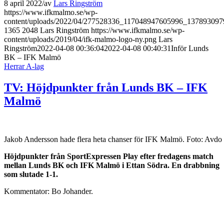
8 april 2022
/
av
Lars Ringström
https://www.ifkmalmo.se/wp-
content/uploads/2022/04/277528336_117048947605996_137893097
1365
2048
Lars Ringström
https://www.ifkmalmo.se/wp-
content/uploads/2019/04/ifk-malmo-logo-ny.png
Lars
Ringström
2022-04-08 00:36:04
2022-04-08 00:40:31
Inför Lunds
BK – IFK Malmö
Herrar A-lag
TV: Höjdpunkter från Lunds BK – IFK
Malmö
Jakob Andersson hade flera heta chanser för IFK Malmö. Foto: Avdo
Höjdpunkter från SportExpressen Play efter fredagens match
mellan Lunds BK och IFK Malmö i Ettan Södra. En drabbning
som slutade 1-1.
Kommentator: Bo Johander.