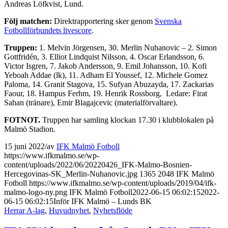
Andreas Löfkvist, Lund.
Följ matchen:
Direktrapportering sker genom
Svenska
Fotbollförbundets livescore
.
Truppen:
1. Melvin Jörgensen, 30. Merlin Nuhanovic – 2. Simon
Gottfridén, 3. Elliot Lindquist Nilsson, 4. Oscar Erlandsson, 6.
Victor Isgren, 7. Jakob Andersson, 9. Emil Johansson, 10. Kofi
Yeboah Addae (lk), 11. Adham El Youssef, 12. Michele Gomez
Paloma, 14. Granit Stagova, 15. Sufyan Abuzayda, 17. Zackarias
Faour, 18. Hampus Ferhm, 19. Henrik Rossborg, Ledare: Firat
Sahan (tränare), Emir Blagajcevic (materialförvaltare).
FOTNOT.
Truppen har samling klockan 17.30 i klubblokalen på
Malmö Stadion.
15 juni 2022
/
av
IFK Malmö Fotboll
https://www.ifkmalmo.se/wp-
content/uploads/2022/06/20220426_IFK-Malmo-Bosnien-
Hercegovinas-SK_Merlin-Nuhanovic.jpg
1365
2048
IFK Malmö
Fotboll
https://www.ifkmalmo.se/wp-content/uploads/2019/04/ifk-
malmo-logo-ny.png
IFK Malmö Fotboll
2022-06-15 06:02:15
2022-
06-15 06:02:15
Inför IFK Malmö – Lunds BK
Herrar A-lag
,
Huvudnyhet
,
Nyhetsflöde