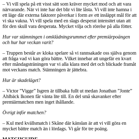
– Vi vill spela på ett visst sätt som kräver mycket mod och att vara
närvarande. När vi inte har det blir vi lite låsta. Vi vill inte hamna i
ett läge där externa faktorer påverkar i form av ett insläppt mål för att
vi ska vakna. Vi vill spela med en slags desperat intensitet utan att
för den skull vara desperata. Mycket vilja och rörelse på alla fötter.
Hur var stämningen i omklädningsrummet efter premiärpoängen
och hur har veckan varit?
– Truppen består av kloka spelare så vi rannsakade oss själva genom
att fråga vad vi kan göra bättre. Vilket innebar att ungefär en kvart
efter måndagsträningen var vi alla klara med det och blickade framåt
mot veckans match. Stämningen är jättebra.
Hur är skadeläget?
– Victor ”Vigge” Isgren är tillbaka fullt ut medan Jonathan ”Jonte”
Ahlbäck Ikonen får vänta lite till. En del små skavanker efter
premiärmatchen men inget ihållande.
Övrigt inför matchen?
– Kul med kvällsmatch i Skåne där känslan är att vi vill göra en
mycket bättre match än i lördags. Vi går för tre poäng.