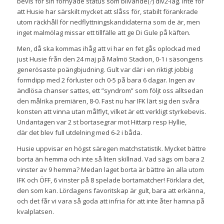
bevis för sin förnyade status som blivande(?) div2-lag. Inte för
att Husie har särskilt mycket att slåss för, stabilt förankrade
utom räckhåll för nedflyttningskandidaterna som de är, men
inget malmölag missar ett tillfälle att ge Di Gule på käften.
Men, då ska kommas ihåg att vi har en fet gås oplockad med
just Husie från den 24 maj på Malmö Stadion, 0-1 i säsongens
generösaste poängbjudning. Gult var där i en riktigt jobbig
formdipp med 2 förluster och 0-5 på bara 6 dagar. Ingen av
ändlösa chanser sattes, ett ”syndrom” som följt oss alltsedan
den målrika premiären, 8-0. Fast nu har IFK lärt sig den svåra
konsten att vinna utan målflyt, vilket är ett verkligt styrkebevis.
Undantagen var 2 st bortasegrar mot Hittarp resp Hyllie,
där det blev full utdelning med 6-2 i båda.
Husie uppvisar en högst säregen matchstatistik. Mycket bättre
borta än hemma och inte så liten skillnad. Vad sägs om bara 2
vinster av 9 hemma? Medan laget borta är bättre än alla utom
IFK och ÖFF, 6 vinster på 8 spelade bortamatcher! Förklara det,
den som kan. Lördagens favoritskap är gult, bara att erkänna,
och det får vi vara så goda att infria för att inte åter hamna på
kvalplatsen.