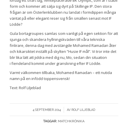
lördag ett svårt lag, femteplacerade BK Olympic, som är i stabil
form och kommer att sälja sig dyrt på Skillinge IP. Den stora
frågan är om Österlenklubben nu landat i formdippen många
väntat på eller elegant reser sig från smällen senast mot IF
Lödde?
Gula bortagroupies samlas som vanligt på egen sektion för att
sjunga och skandera hyllningskväden till våra tekniska
finlirare, denna dag med avstängde Mohamed Ramadan åter
och kikarsiktet inställt på skylten ”Husie IF mål”. Vi tror inte det
blir lika lätt att jiddra med dig nu, Mo, sedan din situation
i fiendeland kommit under granskning efter IF Lödde.
Varmt välkommen tillbaka, Mohamed Ramadan – ett nutida
namn på en infödd toppensvensk!
Text: Rolf Liljeblad
/
4 SEPTEMBER 2014
AV
ROLF LILJEBLAD
TAGGAR:
MATCHKRÖNIKA