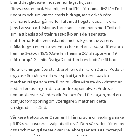
Bland det gladaste i höst är hur laget höjt sin
försvarsstandard. Visserligen har IFK:s förnäma div2-lån Emil
Kadhum och Tim Vincze starkt bidragit, men också våra
ordinarie backar går nu för fullt med högsta klass. T ex har
Jens Larsson och Mattias Hansson tillsammans med Emil och
Tim lagt beslag på titeln ’Bäst-på-plan’ i de 4 senaste
matcherna. Rätt överraskande mot bakgrund av vårens
målläckage. Under 10 seriematcher mellan 21/4 (Staffanstorp
hemma 3-2) och 19/6 (Österlen hemma 2-3) släppte vi in 19
mål=närapå 2 i snitt. Övriga 7 matcher blev blott 2 mål back.
Nu är ordningen återställd, profilen och liraren Daniel Pode är
tryggare än nånsin och har spikat igen holken i 4 raka
matcher. Något som inte funnits i våra våtaste div2-drömmar
sedan försäsongen, då vår andre toppmålvakt Andreas
Boman glänste. Således allt frid och fröjd för dagen, med en
ödmjuk förhoppning om ytterligare 5 matcher i detta
välsignade tillstånd.
Vår kära trätobroder Österlen FF får nu som omväxling smaka
på IFK:s väl insuttna kvalplats till div 2. Den säkrades för en av
oss i och med gul seger över Trelleborg senast. ÖFF möter på