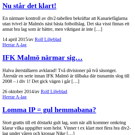
Nu står det klart!
En närmare kontroll av div2-tabellen bekräftar att Kanariefåglarna
utan tvivel är Malmös näst bästa fotbollslag. Det ska visst finnas ett
annat bra lag som är bättre, men viktigast är inte […]
14 april 2015
/
av
Rolf Liljeblad
Herrar A-lag
IFK Malmö närmar sig…
Halva återställaren avklarad! Två divisioner på två säsonger.
Återstår en serie innan IFK Malmö är tillbaka där tsunamin slog till
2008 – i div 1! Det gick vägen i går […]
26 oktober 2014
/
av
Rolf Liljeblad
Herrar A-lag
Lomma IP = gul hemmabana?
Stort grattis till ett döstarkt gult lag, som när allt kommer omkring
klarar vilka uppgifter som helst. Vinner t ex klart mot flera bra div2-
lag under våren och krossar Nike […]