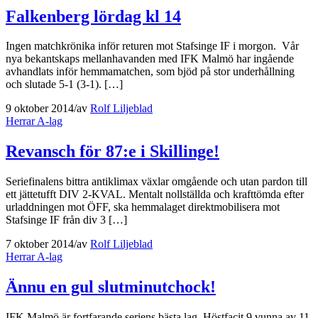
Falkenberg lördag kl 14
Ingen matchkrönika inför returen mot Stafsinge IF i morgon. Vår
nya bekantskaps mellanhavanden med IFK Malmö har ingående
avhandlats inför hemmamatchen, som bjöd på stor underhållning
och slutade 5-1 (3-1). […]
9 oktober 2014
/
av
Rolf Liljeblad
Herrar A-lag
Revansch för 87:e i Skillinge!
Seriefinalens bittra antiklimax växlar omgående och utan pardon till
ett jättetufft DIV 2-KVAL. Mentalt nollställda och krafttömda efter
urladdningen mot ÖFF, ska hemmalaget direktmobilisera mot
Stafsinge IF från div 3 […]
7 oktober 2014
/
av
Rolf Liljeblad
Herrar A-lag
Ännu en gul slutminutchock!
IFK Malmö är fortfarande seriens bästa lag. Höstfacit 9 vunna av 11