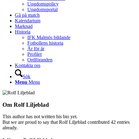
Ungdomspolicy
Ungdomsportal
Gå på match
Kalendarium
Marknad
Historia
IFK Malmös bildande
Fotbollens historia
År för år
Profiler
Ordföranden
Kontakta oss
Sök
Menu
Menu
Om
Rolf Liljeblad
This author has not written his bio yet.
But we are proud to say that
Rolf Liljeblad
contributed 42 entries
already.