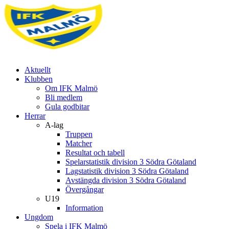
Aktuellt
Klubben
Om IFK Malmö
Bli medlem
Gula godbitar
Herrar
A-lag
Truppen
Matcher
Resultat och tabell
Spelarstatistik division 3 Södra Götaland
Lagstatistik division 3 Södra Götaland
Avstängda division 3 Södra Götaland
Övergångar
U19
Information
Ungdom
Spela i IFK Malmö