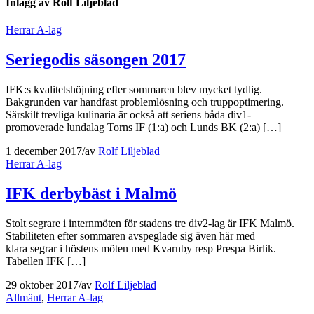
Inlägg av Rolf Liljeblad
Herrar A-lag
Seriegodis säsongen 2017
IFK:s kvalitetshöjning efter sommaren blev mycket tydlig.
Bakgrunden var handfast problemlösning och truppoptimering.
Särskilt trevliga kulinaria är också att seriens båda div1-
promoverade lundalag Torns IF (1:a) och Lunds BK (2:a) […]
1 december 2017
/
av
Rolf Liljeblad
Herrar A-lag
IFK derbybäst i Malmö
Stolt segrare i internmöten för stadens tre div2-lag är IFK Malmö.
Stabiliteten efter sommaren avspeglade sig även här med
klara segrar i höstens möten med Kvarnby resp Prespa Birlik.
Tabellen IFK […]
29 oktober 2017
/
av
Rolf Liljeblad
Allmänt
,
Herrar A-lag