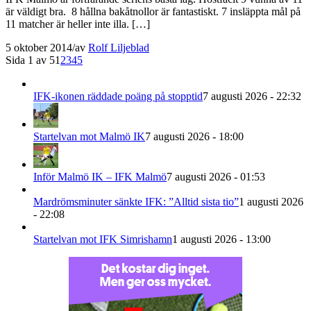
är väldigt bra. 8 hållna bakåtnollor är fantastiskt. 7 insläppta mål på
11 matcher är heller inte illa. […]
5 oktober 2014
/
av
Rolf Liljeblad
Sida 1 av 5
1
2
3
4
5
IFK-ikonen räddade poäng på stopptid
7 augusti 2026 - 22:32
Startelvan mot Malmö IK
7 augusti 2026 - 18:00
Inför Malmö IK – IFK Malmö
7 augusti 2026 - 01:53
Mardrömsminuter sänkte IFK: ”Alltid sista tio”
1 augusti 2026
- 22:08
Startelvan mot IFK Simrishamn
1 augusti 2026 - 13:00