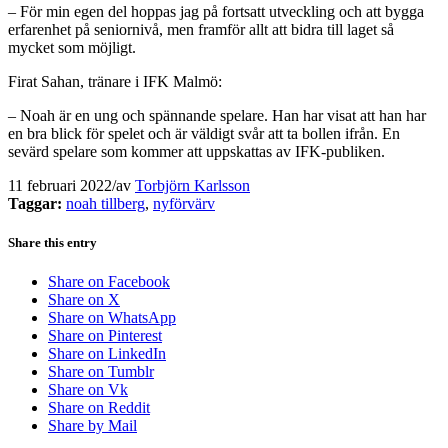
– För min egen del hoppas jag på fortsatt utveckling och att bygga
erfarenhet på seniornivå, men framför allt att bidra till laget så
mycket som möjligt.
Firat Sahan, tränare i IFK Malmö:
– Noah är en ung och spännande spelare. Han har visat att han har
en bra blick för spelet och är väldigt svår att ta bollen ifrån. En
sevärd spelare som kommer att uppskattas av IFK-publiken.
11 februari 2022
/
av
Torbjörn Karlsson
Taggar:
noah tillberg
,
nyförvärv
Share this entry
Share on Facebook
Share on X
Share on WhatsApp
Share on Pinterest
Share on LinkedIn
Share on Tumblr
Share on Vk
Share on Reddit
Share by Mail