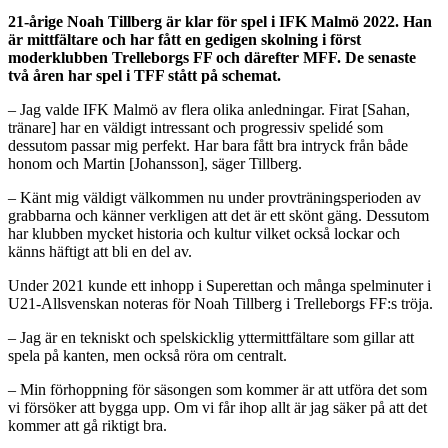
21-årige Noah Tillberg är klar för spel i IFK Malmö 2022. Han
är mittfältare och har fått en gedigen skolning i först
moderklubben Trelleborgs FF och därefter MFF. De senaste
två åren har spel i TFF stått på schemat.
– Jag valde IFK Malmö av flera olika anledningar. Firat [Sahan,
tränare] har en väldigt intressant och progressiv spelidé som
dessutom passar mig perfekt. Har bara fått bra intryck från både
honom och Martin [Johansson], säger Tillberg.
– Känt mig väldigt välkommen nu under provträningsperioden av
grabbarna och känner verkligen att det är ett skönt gäng. Dessutom
har klubben mycket historia och kultur vilket också lockar och
känns häftigt att bli en del av.
Under 2021 kunde ett inhopp i Superettan och många spelminuter i
U21-Allsvenskan noteras för Noah Tillberg i Trelleborgs FF:s tröja.
– Jag är en tekniskt och spelskicklig yttermittfältare som gillar att
spela på kanten, men också röra om centralt.
– Min förhoppning för säsongen som kommer är att utföra det som
vi försöker att bygga upp. Om vi får ihop allt är jag säker på att det
kommer att gå riktigt bra.