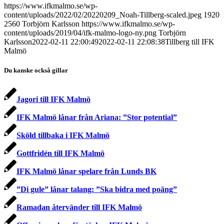
https://www.ifkmalmo.se/wp-
content/uploads/2022/02/20220209_Noah-Tillberg-scaled.jpeg
1920
2560
Torbjörn Karlsson
https://www.ifkmalmo.se/wp-
content/uploads/2019/04/ifk-malmo-logo-ny.png
Torbjörn
Karlsson
2022-02-11 22:00:49
2022-02-11 22:08:38
Tillberg till IFK
Malmö
Du kanske också gillar
Jagori till IFK Malmö
IFK Malmö lånar från Ariana: ”Stor potential”
Sköld tillbaka i IFK Malmö
Gottfridén till IFK Malmö
IFK Malmö lånar spelare från Lunds BK
”Di gule” lånar talang: ”Ska bidra med poäng”
Ramadan återvänder till IFK Malmö