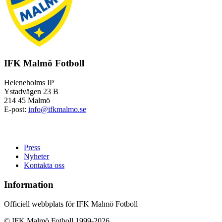
IFK Malmö Fotboll
Heleneholms IP
Ystadvägen 23 B
214 45 Malmö
E-post:
info@ifkmalmo.se
Press
Nyheter
Kontakta oss
Information
Officiell webbplats för IFK Malmö Fotboll
© IFK Malmö Fotboll 1999-2026