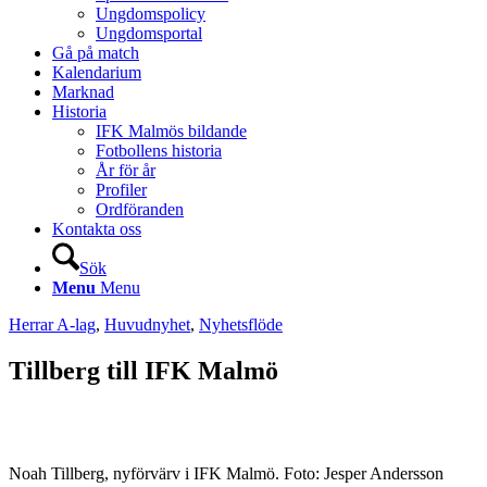
Ungdomspolicy
Ungdomsportal
Gå på match
Kalendarium
Marknad
Historia
IFK Malmös bildande
Fotbollens historia
År för år
Profiler
Ordföranden
Kontakta oss
Sök
Menu
Menu
Herrar A-lag
,
Huvudnyhet
,
Nyhetsflöde
Tillberg till IFK Malmö
Noah Tillberg, nyförvärv i IFK Malmö. Foto: Jesper Andersson