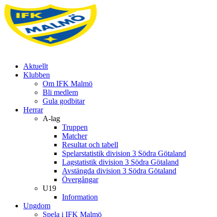
Aktuellt
Klubben
Om IFK Malmö
Bli medlem
Gula godbitar
Herrar
A-lag
Truppen
Matcher
Resultat och tabell
Spelarstatistik division 3 Södra Götaland
Lagstatistik division 3 Södra Götaland
Avstängda division 3 Södra Götaland
Övergångar
U19
Information
Ungdom
Spela i IFK Malmö