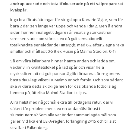
andraplacerade och totaltfokuserade på ett välpreparerat
kvalspår.
Inga bra förutsättningar för vingklippta Kanariefåglar, som för
bara 2 dar sen länge var uppe och vände i div 2. Men å andra
sidan har hemmalaget tidigare i år visat sig starkast när
stressen varit som störst, t ex då gult sensationellt
totalknäckte serieledande Hittarp(b) med 6-2 efter 2 egna raka
smällar och målfacit 0-5 (t ex Husie på Malmö Stadion, 0-1).
Så om våra killar bara hinner hämta andan och ladda om,
växlar vi in kvalitetsloket på rätt spår och visar hela
olyckskören att ett gult pansartåg lik förbannat är regionens
bästa div3-lag! Vilket IFK Malmö är och förblir. Och som sådant
ska vi klara detta skickliga men för oss okända fotbollslag
hemma på jättelika Malmö Stadion i elljus.
Allra helst med något mål extra till lördagens retur, där vi
säkert får problem med t ex en uddamålsförlust i
slutminuterna? Som alla vet är det sammanlagda mål som
gäller. Vid lika enl UEFA-regler, förlängning 2×15 och till sist
straffar i Falkenberg.