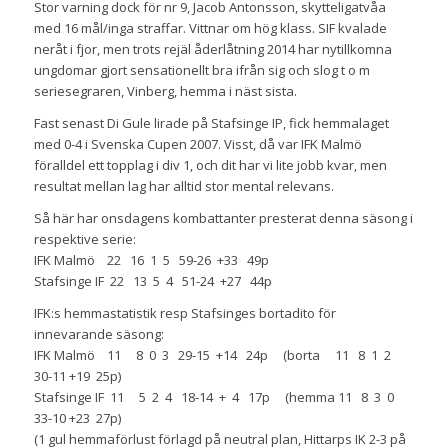
Stor varning dock för nr 9, Jacob Antonsson, skytteligatvåa
med 16 mål/inga straffar. Vittnar om hög klass. SIF kvalade
neråt i fjor, men trots rejäl åderlåtning 2014 har nytillkomna
ungdomar gjort sensationellt bra ifrån sig och slog t o m
seriesegraren, Vinberg, hemma i näst sista.
Fast senast Di Gule lirade på Stafsinge IP, fick hemmalaget
med 0-4 i Svenska Cupen 2007. Visst, då var IFK Malmö
föralldel ett topplag i div 1, och dit har vi lite jobb kvar, men
resultat mellan lag har alltid stor mental relevans.
Så här har onsdagens kombattanter presterat denna säsong i
respektive serie:
IFK Malmö 22 16 1 5 59-26 +33 49p
Stafsinge IF 22 13 5 4 51-24 +27 44p
IFK:s hemmastatistik resp Stafsinges bortadito för
innevarande säsong:
IFK Malmö 11 8 0 3 29-15 +14 24p (borta 11 8 1 2
30-11 +19 25p)
Stafsinge IF 11 5 2 4 18-14 + 4 17p (hemma 11 8 3 0
33-10 +23 27p)
(1 gul hemmaförlust förlagd på neutral plan, Hittarps IK 2-3 på