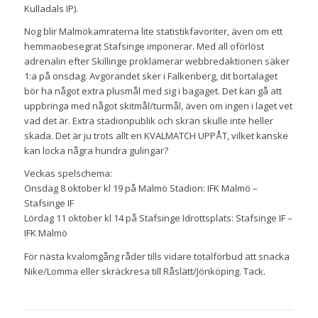
Kulladals IP).
Nog blir Malmökamraterna lite statistikfavoriter, även om ett
hemmaobesegrat Stafsinge imponerar. Med all oförlöst
adrenalin efter Skillinge proklamerar webbredaktionen säker
1:a på onsdag. Avgörandet sker i Falkenberg, dit bortalaget
bör ha något extra plusmål med sig i bagaget. Det kan gå att
uppbringa med något skitmål/turmål, även om ingen i laget vet
vad det är. Extra stadionpublik och skrän skulle inte heller
skada. Det är ju trots allt en KVALMATCH UPPÅT, vilket kanske
kan locka några hundra gulingar?
Veckas spelschema:
Onsdag 8 oktober kl 19 på Malmö Stadion: IFK Malmö –
Stafsinge IF
Lördag 11 oktober kl 14 på Stafsinge Idrottsplats: Stafsinge IF –
IFK Malmö
För nästa kvalomgång råder tills vidare totalförbud att snacka
Nike/Lomma eller skräckresa till Råslätt/Jönköping. Tack.