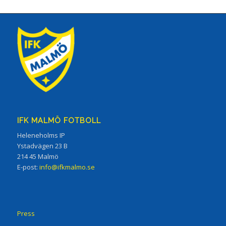
IFK MALMÖ FOTBOLL
Heleneholms IP
Ystadvägen 23 B
214 45 Malmö
E-post:
info@ifkmalmo.se
Press